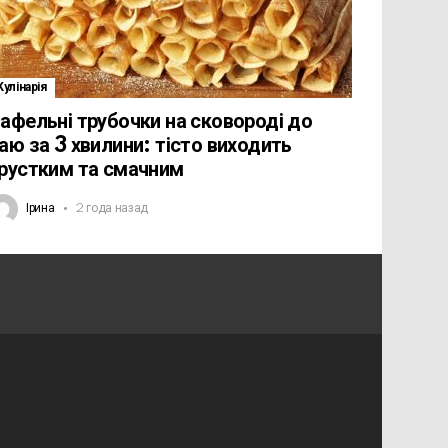
Кулінарія
афельні трубочки на сковороді до
аю за 3 хвилини: тісто виходить
рустким та смачним
Ірина
2 года назад