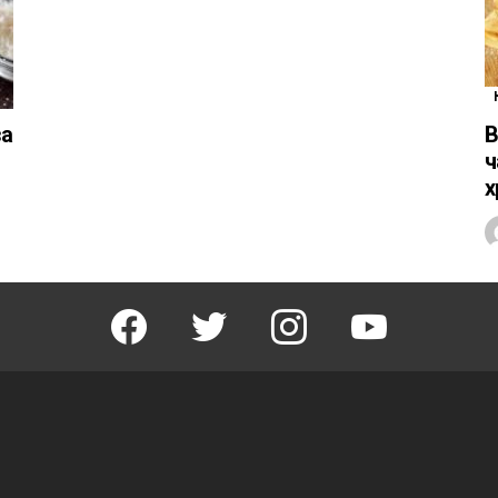
за
В
ч
х
facebook
twitter
instagram
youtube