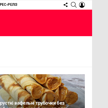
FOLLOW
SEARCH
LOGIN
РЕС-РЕЛІЗ
US
русткі вафельні трубочки без