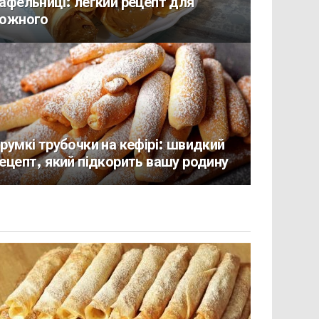
афельниці: легкий рецепт для
ожного
румкі трубочки на кефірі: швидкий
ецепт, який підкорить вашу родину