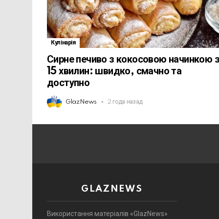
Кулінарія
Сирне печиво з кокосовою начинкою 
15 хвилин: швидко, смачно та
доступно
GlazNews
2 года назад
GLAZNEWS
Використання матеріалів «GlazNews»