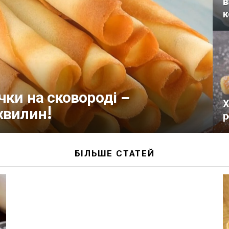
в
к
чки на сковороді –
Х
хвилин!
р
БІЛЬШЕ СТАТЕЙ