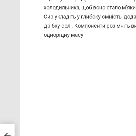
холодильника, щоб воно стало м’яки
Сир укладіть у глибоку ємність, дод
дрібку солі. Компоненти розімніть 
однорідну масу
ми