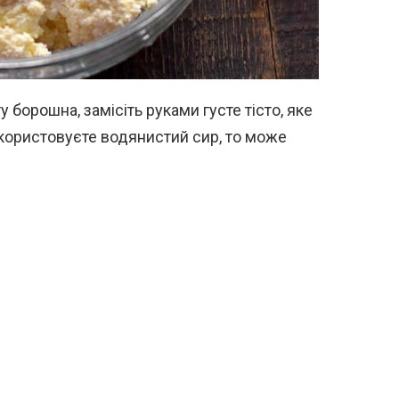
борошна, замісіть руками густе тісто, яке
икористовуєте водянистий сир, то може