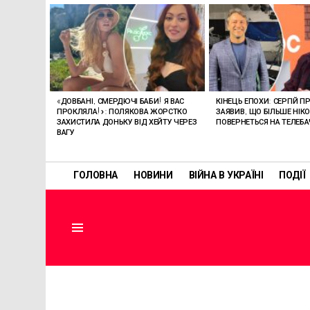
ОСТАННІ
СТАТТІ
«ДОВБАНІ, СМЕРДЮЧІ БАБИ! Я ВАС
КІНЕЦЬ ЕПОХИ: СЕРГІЙ П
ПРОКЛЯЛА!»: ПОЛЯКОВА ЖОРСТКО
ЗАЯВИВ, ЩО БІЛЬШЕ НІК
ЗАХИСТИЛА ДОНЬКУ ВІД ХЕЙТУ ЧЕРЕЗ
ПОВЕРНЕТЬСЯ НА ТЕЛЕБ
ВАГУ
ГОЛОВНА
НОВИНИ
ВІЙНА В УКРАЇНІ
ПОДІЇ
Menu