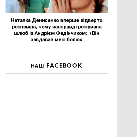
Наталка Денисенко вперше відверто
розповіла, чому насправді розірвала
шлюб із Андрієм Федінчиком: «Він
завдавав мені болю»
НАШ FACEBOOK