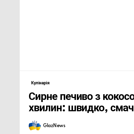
Кулінарія
Сирне печиво з кокос
хвилин: швидко, смач
GlazNews