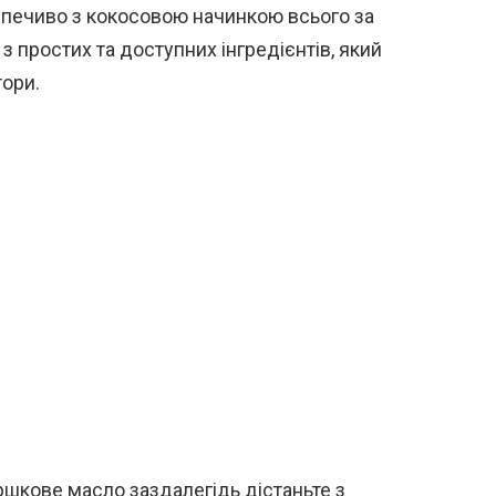
 печиво з кокосовою начинкою всього за
з простих та доступних інгредієнтів, який
тори.
ршкове масло заздалегідь дістаньте з