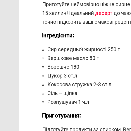
Приготуйте неймовірно ніжне сирне
15 хвилин! Ідеальний
десерт
до чаю 
точно підкорить ваші смакові рецеп
Інгредієнти:
Сир середньої жирності 250 г
Вершкове масло 80 г
Борошно 180 г
Цукор 3 ст.л
Кокосова стружка 2-3 ст.л
Сіль – щіпка
Розпушувач 1 ч.л
Приготування:
Підготуйте продукти за списком. Ве