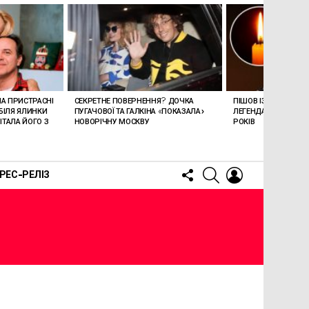
ЛА ПРИСТРАСНІ
СЕКРЕТНЕ ПОВЕРНЕННЯ? ДОЧКА
ПІШОВ ІЗ ЖИТТЯ СТЕ
БІЛЯ ЯЛИНКИ
ПУГАЧОВОЇ ТА ГАЛКІНА «ПОКАЗАЛА»
ЛЕГЕНДАРНОМУ СПІ
ТАЛА ЙОГО З
НОВОРІЧНУ МОСКВУ
РОКІВ
FOLLOW
SEARCH
LOGIN
РЕС-РЕЛІЗ
US