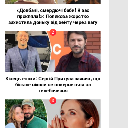
«Довбані, смердючі баби! Я вас
прокляла!»: Полякова жорстко
захистила доньку від хейту через вагу
Кінець епохи: Сергій Притула заявив, що
більше ніколи не повернеться на
телебачення