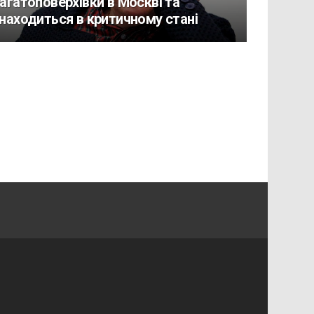
агатоповерхівки в Москві та
находиться в критичному стані