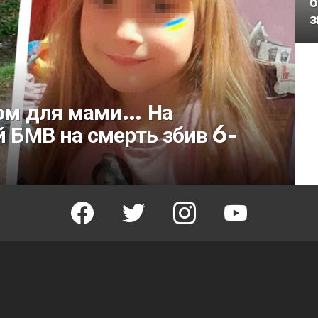
б
з
сом для мами… На
й БМВ на смерть збив 6-
facebook
twitter
instagram
youtube