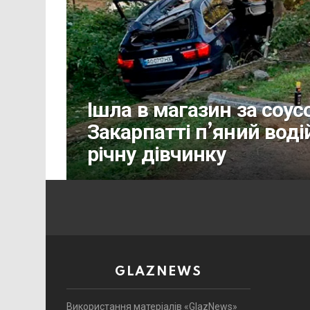
Ішла в магазин за соу
Закарпатті п’яний воді
річну дівчинку
GLAZNEWS
Використання матеріалів «GlazNews»