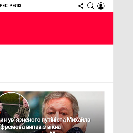
FOLLOW
SEARCH
LOGIN
РЕС-РЕЛІЗ
US
ин ув’язненого путініста Михайла
фремова випав з вікна