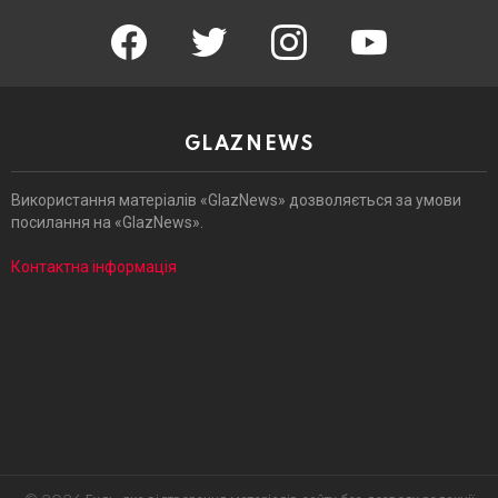
facebook
twitter
instagram
youtube
GLAZNEWS
Використання матеріалів «GlazNews» дозволяється за умови
посилання на «GlazNews».
Контактна інформація