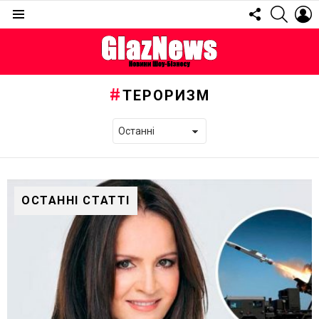
FOLLOW
SEARC
L
US
Menu
ТЕРОРИЗМ
ОСТАННІ СТАТТІ