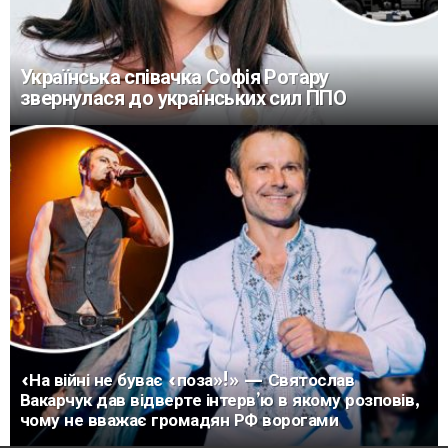
Українська співачка Софія Ротару
звернулася до українських сил ППО
«На війні не буває «поза»!» — Святослав
Вакарчук дав відверте інтерв’ю в якому розповів,
чому не вважає громадян РФ ворогами