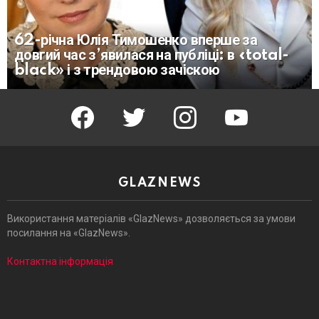
62-річна Юлія Тимошенко вперше за
довгий час з’явилася на публіці: в «total-
black» і з трендовою зачіскою
facebook
twitter
instagram
youtube
GLAZNEWS
Використання матеріалів «GlazNews» дозволяється за умови
посилання на «GlazNews».
Контактна інформація