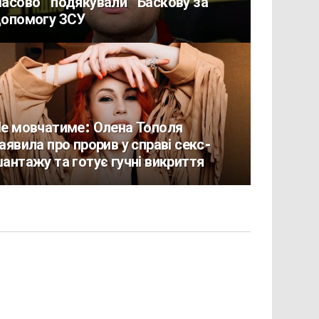
асово “подякували” Баскову за
опомогу ЗСУ
е мовчатиме: Олена Тополя
аявила про прорив у справі секс-
антажу та готує гучні викриття