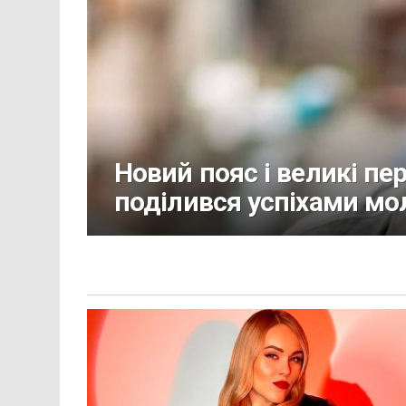
Новий пояс і великі пе
поділився успіхами м