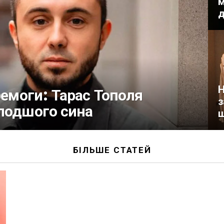
м
д
Н
ремоги: Тарас Тополя
з
олодшого сина
ш
БІЛЬШЕ СТАТЕЙ