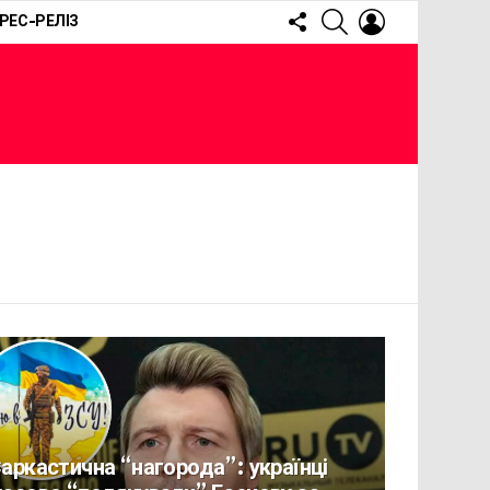
FOLLOW
SEARCH
LOGIN
РЕС-РЕЛІЗ
US
аркастична “нагорода”: українці