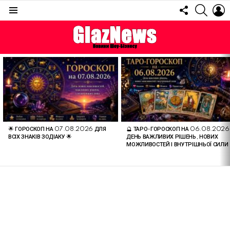
FOLLOW
SEARC
L
US
Menu
ОСТАННІ
СТАТТІ
🌟 ГОРОСКОП НА 07.08.2026 ДЛЯ
🔮 ТАРО-ГОРОСКОП НА 06.08.2026
ВСІХ ЗНАКІВ ЗОДІАКУ 🌟
ДЕНЬ ВАЖЛИВИХ РІШЕНЬ, НОВИХ
МОЖЛИВОСТЕЙ І ВНУТРІШНЬОЇ СИЛИ