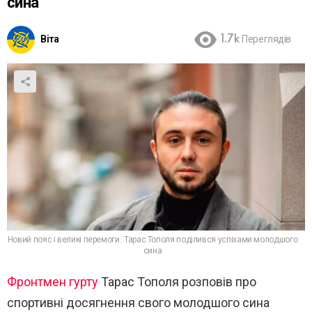
сина
Віта
1.7k
Переглядів
Новий пояс і великі перемоги: Тарас Тополя поділився успіхами молодшого
сина
Фронтмен гурту
Тарас Тополя
розповів про
спортивні досягнення свого молодшого сина