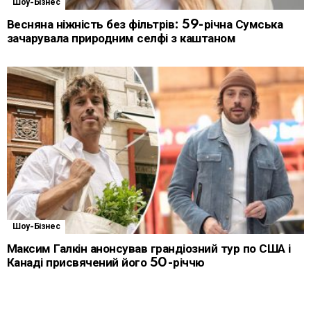
Шоу-Бізнес
Весняна ніжність без фільтрів: 59-річна Сумська
зачарувала природним селфі з каштаном
Шоу-Бізнес
Максим Галкін анонсував грандіозний тур по США і
Канаді присвячений його 50-річчю