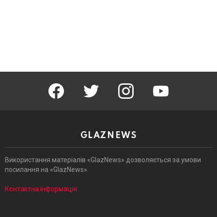
facebook
twitter
instagram
youtube
GLAZNEWS
Використання матеріалів «GlazNews» дозволяється за умови
посилання на «GlazNews».
Контактна інформація