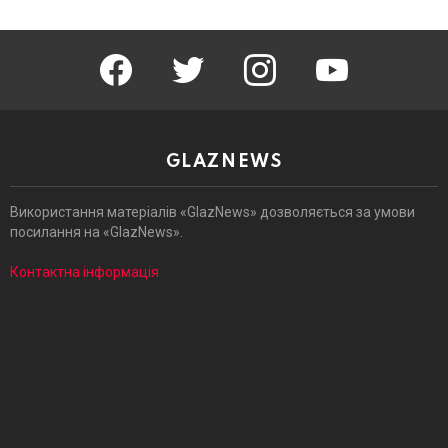
facebook
twitter
instagram
youtube
GLAZNEWS
Використання матеріалів «GlazNews» дозволяється за умови
посилання на «GlazNews».
Контактна інформація