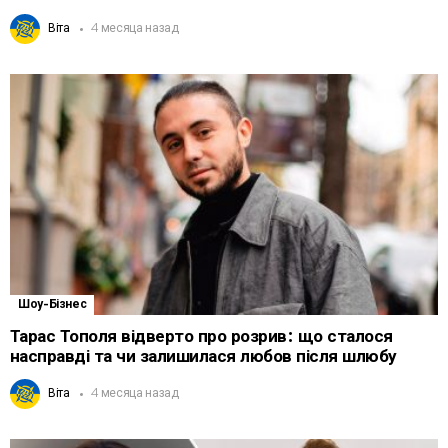
Віта
4 месяца назад
Шоу-Бізнес
Тарас Тополя відверто про розрив: що сталося
насправді та чи залишилася любов після шлюбу
Віта
4 месяца назад