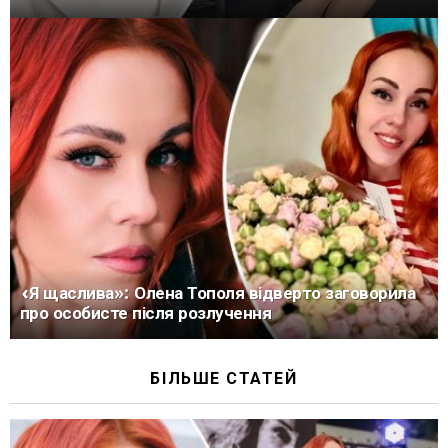
«Я щаслива»: Олена Тополя відверто заговорила
про особисте після розлучення
БІЛЬШЕ СТАТЕЙ