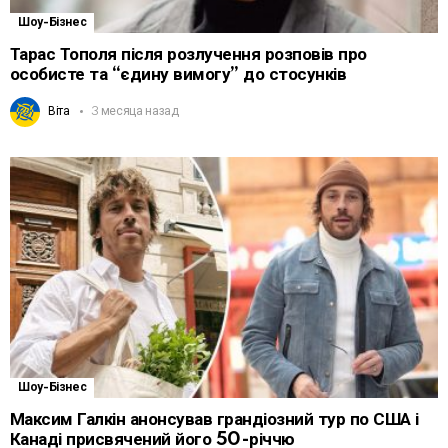
Шоу-Бізнес
Тарас Тополя після розлучення розповів про
особисте та “єдину вимогу” до стосунків
Віта
3 месяца назад
Шоу-Бізнес
Максим Галкін анонсував грандіозний тур по США і
Канаді присвячений його 50-річчю