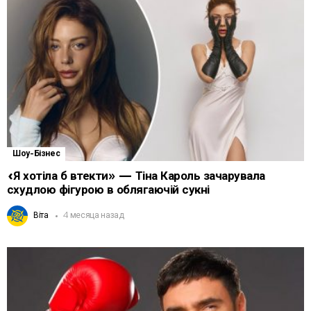
Шоу-Бізнес
«Я хотіла б втекти» — Тіна Кароль зачарувала
схудлою фігурою в облягаючій сукні
Віта
4 месяца назад