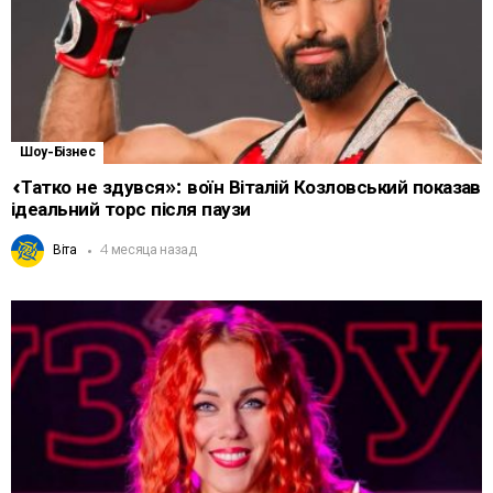
Шоу-Бізнес
«Татко не здувся»: воїн Віталій Козловський показав
ідеальний торс після паузи
Віта
4 месяца назад