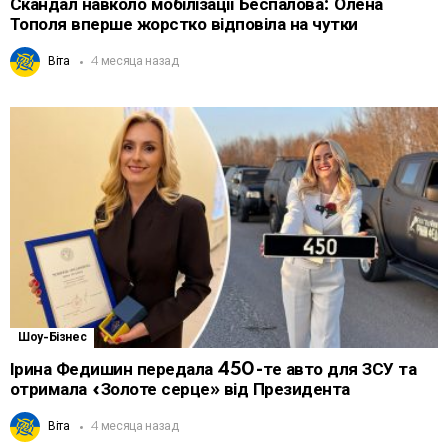
Скандал навколо мобілізації Беспалова: Олена
Тополя вперше жорстко відповіла на чутки
Віта
4 месяца назад
Шоу-Бізнес
Ірина Федишин передала 450-те авто для ЗСУ та
отримала «Золоте серце» від Президента
Віта
4 месяца назад