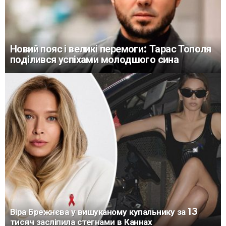
Новий пояс і великі перемоги: Тарас Тополя
поділився успіхами молодшого сина
Віра Брежнєва у вишуканому купальнику за 13
тисяч засліпила стегнами в Каннах