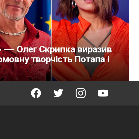
» — Олег Скрипка виразив
омовну творчість Потапа і
facebook
twitter
instagram
youtube