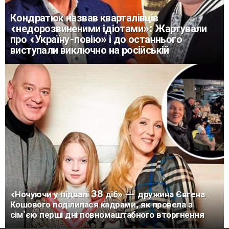
Кондратюк назвав кварталівців
«недорозвиненими ідіотами»: Жартували
про «Україну-повію» і до останнього
виступали виключно на російській
«Ночуючи у підвалі 38 діб» — дружина Євгена
Кошового поділилася кадрами, як провела з
сім’єю перші дні повномаштабного вторгнення