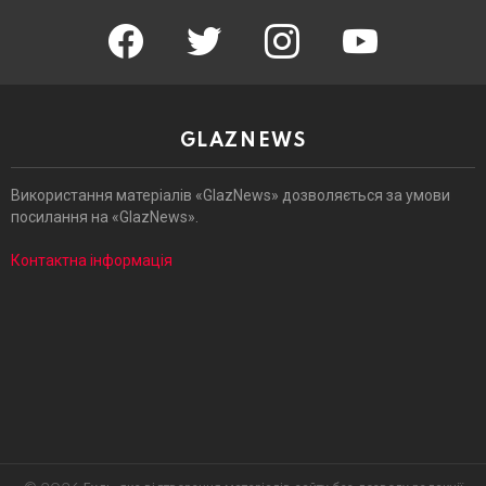
facebook
twitter
instagram
youtube
GLAZNEWS
Використання матеріалів «GlazNews» дозволяється за умови
посилання на «GlazNews».
Контактна інформація