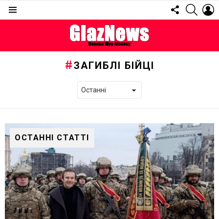
FOLLOW
SEARC
L
US
Menu
ЗАГИБЛІ БІЙЦІ
ОСТАННІ СТАТТІ