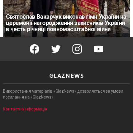
Святослав Вакарчук виконав гімн України на
церемонії нагородження захисників України
в честь річниці повномасштабної війни
facebook
twitter
instagram
youtube
GLAZNEWS
Використання матеріалів «GlazNews» дозволяється за умови
посилання на «GlazNews».
Контактна інформація