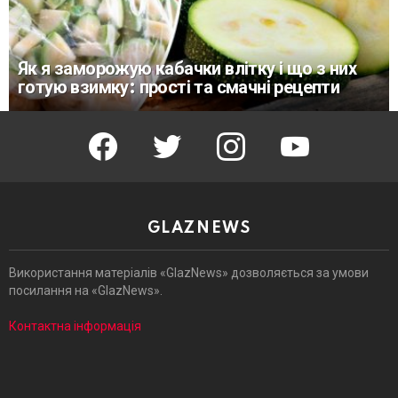
Як я заморожую кабачки влітку і що з них
готую взимку: прості та смачні рецепти
facebook
twitter
instagram
youtube
GLAZNEWS
Використання матеріалів «GlazNews» дозволяється за умови
посилання на «GlazNews».
Контактна інформація