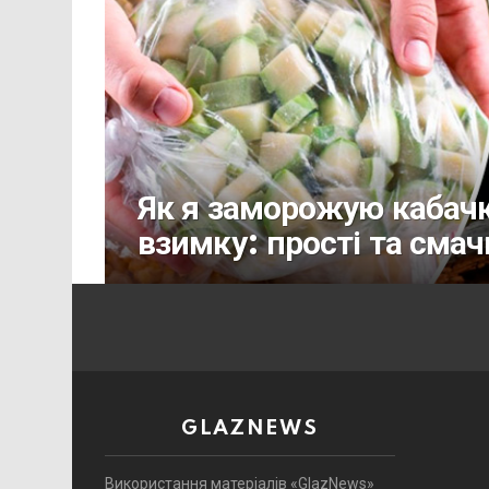
Як я заморожую кабачки
взимку: прості та смач
GLAZNEWS
Використання матеріалів «GlazNews»