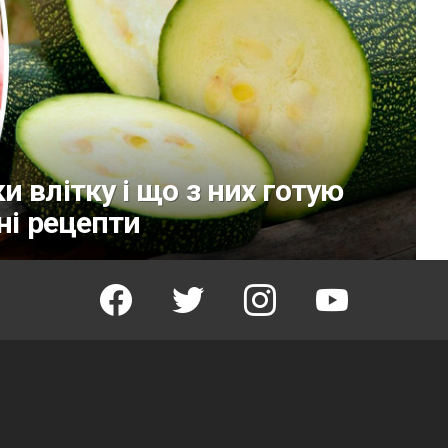
 влітку і що з них готую
ні рецепти
facebook
twitter
instagram
youtube