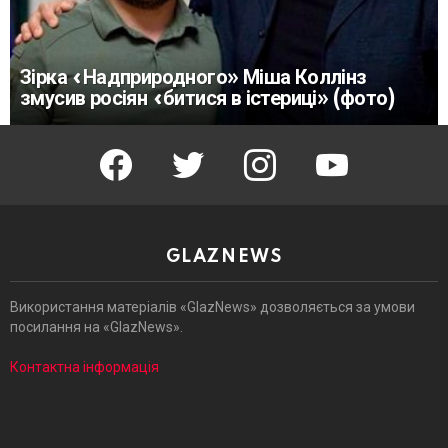
Зірка «Надприродного» Міша Коллінз
змусив росіян «битися в істериці» (фото)
facebook
twitter
instagram
youtube
GLAZNEWS
Використання матеріалів «GlazNews» дозволяється за умови
посилання на «GlazNews».
Контактна інформація