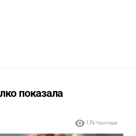
лко показала
1.7k
Переглядів