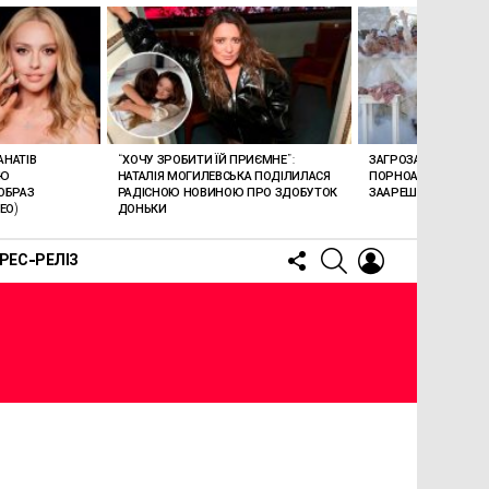
АНАТІВ
“ХОЧУ ЗРОБИТИ ЇЙ ПРИЄМНЕ”:
ЗАГРОЗА 15 РОКІВ В’
ОЮ
НАТАЛІЯ МОГИЛЕВСЬКА ПОДІЛИЛАСЯ
ПОРНОАКТОРКА БОН
ОБРАЗ
РАДІСНОЮ НОВИНОЮ ПРО ЗДОБУТОК
ЗААРЕШТОВАНА НА Б
ЕО)
ДОНЬКИ
FOLLOW
SEARCH
LOGIN
РЕС-РЕЛІЗ
US