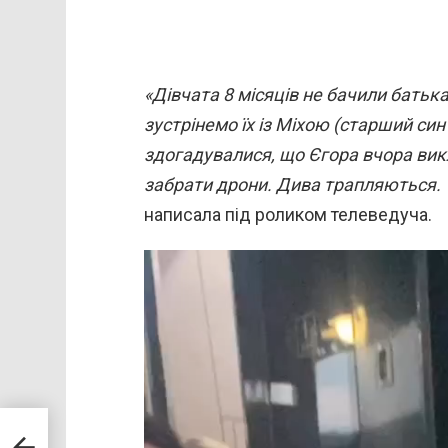
«Дівчата 8 місяців не бачили батька
зустрінемо їх із Міхою (старший син 
здогадувалися, що Єгора вчора вик
забрати дрони. Дива трапляються. Т
написала під роликом телеведуча.
В
и
д
е
о
п
л
а