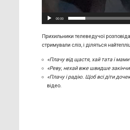
00:00
Прихильники телеведучої розповідаю
стримували сліз, і діляться найтеп
«Плачу від щастя, хай тата і мами
«Реву, нехай вже швидше закінчит
«Плачу і радію. Щоб всі діти доче
відео.