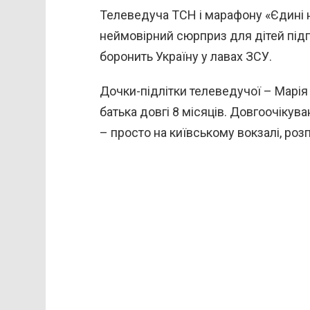
Телеведуча ТСН і марафону «Єдині 
неймовірний сюрприз для дітей підго
боронить Україну у лавах ЗСУ.
Дочки-підлітки телеведучої – Марія 
батька довгі 8 місяців. Довгоочікув
– просто на київському вокзалі, розп