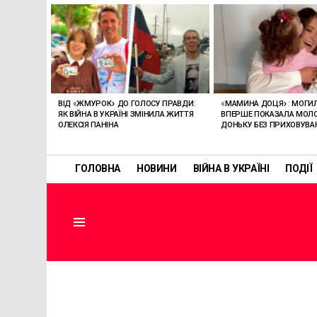
ОСТАННІ
СТАТТІ
ВІД «ЖМУРОК» ДО ГОЛОСУ ПРАВДИ:
«МАМИНА ДОЦЯ»: МОГИ
ЯК ВІЙНА В УКРАЇНІ ЗМІНИЛА ЖИТТЯ
ВПЕРШЕ ПОКАЗАЛА МО
ОЛЕКСІЯ ПАНІНА
ДОНЬКУ БЕЗ ПРИХОВУВА
ГОЛОВНА
НОВИНИ
ВІЙНА В УКРАЇНІ
ПОДІЇ
Menu