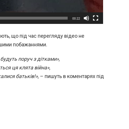
00:22
ть, що під час перегляду відео не
лішими побажаннями.
 будуть поруч з дітками»,
ься ця клята війна»,
калися батьків!»,
– пишуть в коментарях під