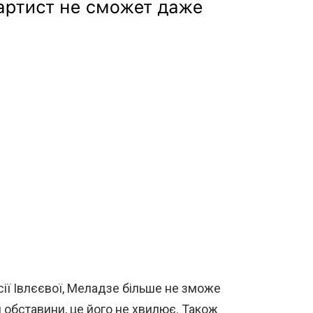
сії Івлєєвої, Меладзе більше не зможе
 обставини, це його не хвилює. Також