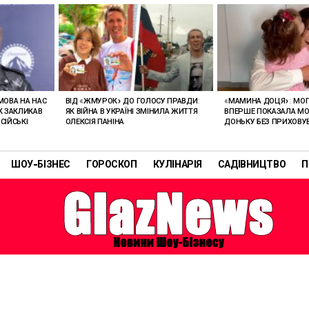
 МОВА НА НАС
ВІД «ЖМУРОК» ДО ГОЛОСУ ПРАВДИ:
«МАМИНА ДОЦЯ»: МО
АК ЗАКЛИКАВ
ЯК ВІЙНА В УКРАЇНІ ЗМІНИЛА ЖИТТЯ
ВПЕРШЕ ПОКАЗАЛА М
СІЙСЬКІ
ОЛЕКСІЯ ПАНІНА
ДОНЬКУ БЕЗ ПРИХОВУ
ШОУ-БІЗНЕС
ГОРОСКОП
КУЛІНАРІЯ
САДІВНИЦТВО
П