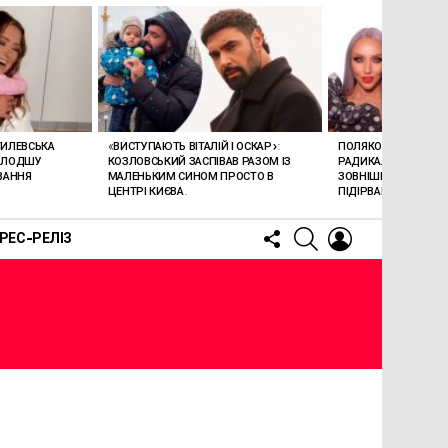
ГИЛЕВСЬКА
«ВИСТУПАЮТЬ ВІТАЛІЙ І ОСКАР»:
ПОЛЯКОВА ВРАЗИЛА
ОЛОДШУ
КОЗЛОВСЬКИЙ ЗАСПІВАВ РАЗОМ ІЗ
РАДИКАЛЬНОЮ ЗМІ
ВАННЯ
МАЛЕНЬКИМ СИНОМ ПРОСТО В
ЗОВНІШНОСТІ: НОВИ
ЦЕНТРІ КИЄВА.
ПІДІРВАВ МЕРЕЖУ (В
FOLLOW
SEARCH
LOGIN
РЕС-РЕЛІЗ
US