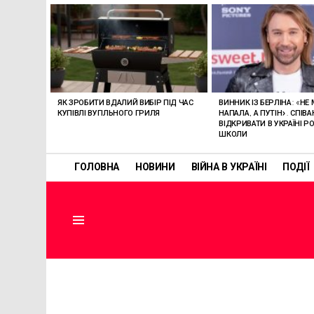
ОСТАННІ
СТАТТІ
ЯК ЗРОБИТИ ВДАЛИЙ ВИБІР ПІД ЧАС
ВИННИК ІЗ БЕРЛІНА: «НЕ
КУПІВЛІ ВУГІЛЬНОГО ГРИЛЯ
НАПАЛА, А ПУТІН». СПІВ
ВІДКРИВАТИ В УКРАЇНІ РО
ШКОЛИ
ГОЛОВНА
НОВИНИ
ВІЙНА В УКРАЇНІ
ПОДІЇ
Menu