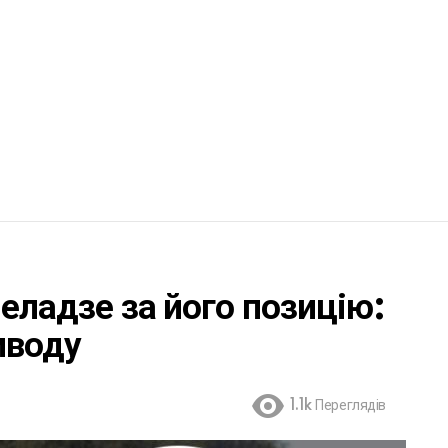
еладзе за його позицію:
иводу
1.1k
Переглядів