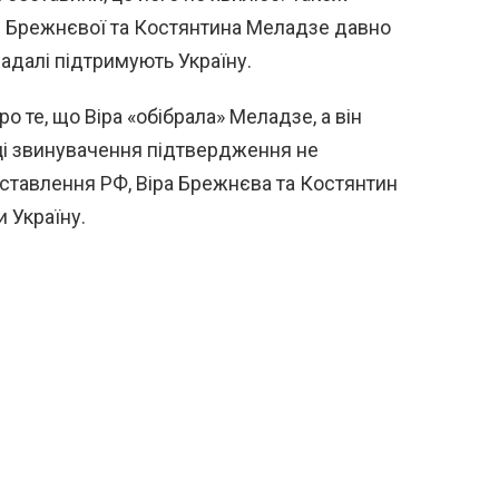
и Брежнєвої та Костянтина Меладзе давно
надалі підтримують Україну.
 те, що Віра «обібрала» Меладзе, а він
 ці звинувачення підтвердження не
ставлення РФ, Віра Брежнєва та Костянтин
 Україну.