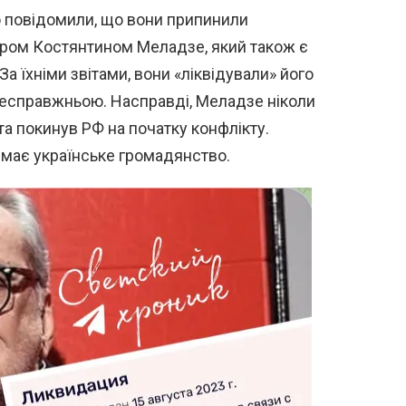
 повідомили, що вони припинили
ром Костянтином Меладзе, який також є
а їхніми звітами, вони «ліквідували» його
несправжньою. Насправді, Меладзе ніколи
та покинув РФ на початку конфлікту.
та має українське громадянство.