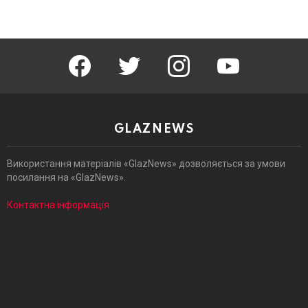
facebook
twitter
instagram
youtube
GLAZNEWS
Використання матеріалів «GlazNews» дозволяється за умови
посилання на «GlazNews».
Контактна інформація