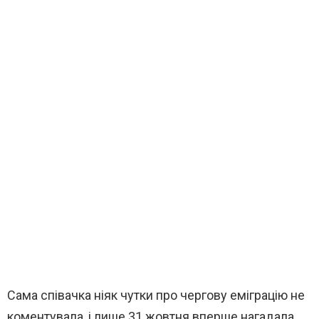
Сама співачка ніяк чутки про чергову еміграцію не
коментувала, і лише 31 жовтня вперше нагадала