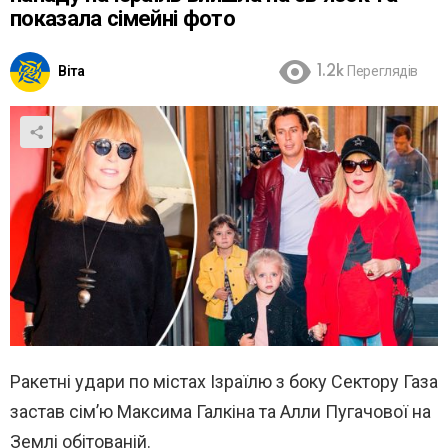
показала сімейні фото
Віта
1.2k
Переглядів
Ракетні удари по містах Ізраїлю з боку Сектору Газа
застав сім’ю Максима Галкіна та Алли Пугачової на
Землі обітованій.