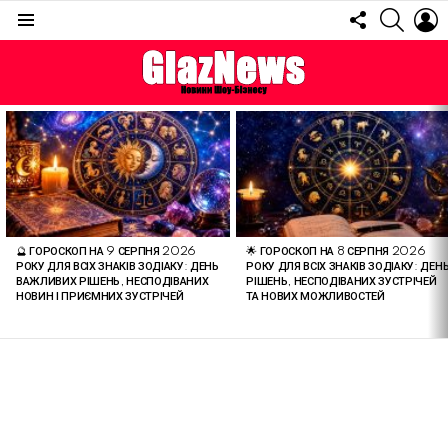
FOLLOW
SEARC
L
US
Menu
ОСТАННІ
СТАТТІ
🔮 ГОРОСКОП НА 9 СЕРПНЯ 2026
🌟 ГОРОСКОП НА 8 СЕРПНЯ 2026
РОКУ ДЛЯ ВСІХ ЗНАКІВ ЗОДІАКУ: ДЕНЬ
РОКУ ДЛЯ ВСІХ ЗНАКІВ ЗОДІАКУ: ДЕН
ВАЖЛИВИХ РІШЕНЬ, НЕСПОДІВАНИХ
РІШЕНЬ, НЕСПОДІВАНИХ ЗУСТРІЧЕЙ
НОВИН І ПРИЄМНИХ ЗУСТРІЧЕЙ
ТА НОВИХ МОЖЛИВОСТЕЙ