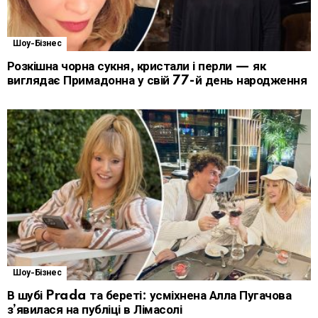
Шоу-Бізнес
Розкішна чорна сукня, кристали і перли — як
виглядає Примадонна у свій 77-й день народження
Шоу-Бізнес
В шубі Prada та береті: усміхнена Алла Пугачова
з’явилася на публіці в Лімасолі