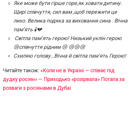
Яке може бути гірше горе,як ховати дитину.
Щирі співчуття, сил вам ,щоб пережити це
лихо. Велика подяка за виховання сина . Вічна
пам’ять 🕯️💔
Світла пам’ять герою! Низький уклін герою
😢співчуття рідним 😢 😢😢😢
Схиляю голову…Вічна й світла пам‘ять Герою!
Читайте також:
«Коли не в Україні — співає під
дудку росіян» — Приходько «розірвала» Потапа за
розваги з росіянами в Дубаї