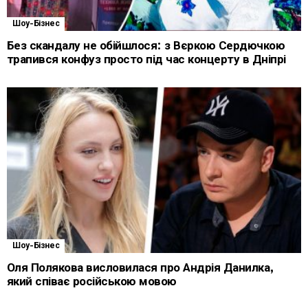
Шоу-Бізнес
Без скандалу не обійшлося: з Вєркою Сердючкою
трапився конфуз просто під час концерту в Дніпрі
Шоу-Бізнес
Оля Полякова висловилася про Андрія Данилка,
який співає російською мовою