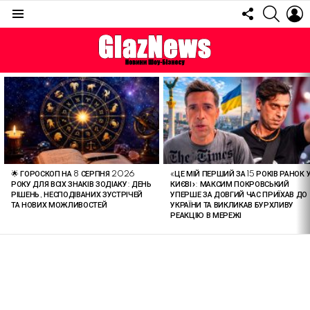
FOLLOW
SEARC
L
US
Menu
ОСТАННІ
СТАТТІ
🌟 ГОРОСКОП НА 8 СЕРПНЯ 2026
«ЦЕ МІЙ ПЕРШИЙ ЗА 15 РОКІВ РАНОК 
РОКУ ДЛЯ ВСІХ ЗНАКІВ ЗОДІАКУ: ДЕНЬ
КИЄВІ»: МАКСИМ ПОКРОВСЬКИЙ
РІШЕНЬ, НЕСПОДІВАНИХ ЗУСТРІЧЕЙ
УПЕРШЕ ЗА ДОВГИЙ ЧАС ПРИЇХАВ ДО
ТА НОВИХ МОЖЛИВОСТЕЙ
УКРАЇНИ ТА ВИКЛИКАВ БУРХЛИВУ
РЕАКЦІЮ В МЕРЕЖІ