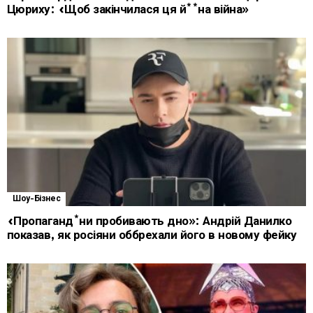
Цюриху: «Щоб закінчилася ця й**на війна»
Шоу-Бізнес
«Пропаганд*ни пробивають дно»: Андрій Данилко
показав, як росіяни оббрехали його в новому фейку