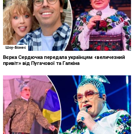
Шоу-Бізнес
Вєрка Сердючка передала українцям «величезний
привіт» від Пугачової та Галкіна