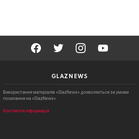
facebook
twitter
instagram
youtube
GLAZNEWS
Використання матеріалів «GlazNews» дозволяється за умови
посилання на «GlazNews».
Контактна інформація