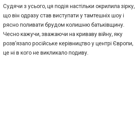
Судячи з усього, ця подія настільки окрилила зірку,
що він одразу став виступати у тамтешніх шоу і
рясно поливати брудом колишню батьківщину.
Чесно кажучи, зважаючи на криваву війну, яку
розв’язало російське керівництво у центрі Європи,
це ні в кого не викликало подиву.