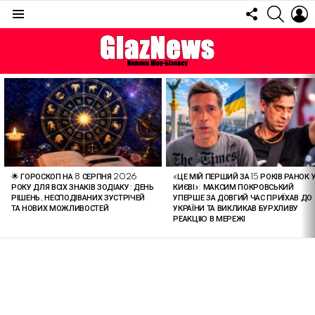
FOLLOW
SEARC
L
US
Menu
ОСТАННІ
СТАТТІ
🌟 ГОРОСКОП НА 8 СЕРПНЯ 2026
«ЦЕ МІЙ ПЕРШИЙ ЗА 15 РОКІВ РАНОК 
РОКУ ДЛЯ ВСІХ ЗНАКІВ ЗОДІАКУ: ДЕНЬ
КИЄВІ»: МАКСИМ ПОКРОВСЬКИЙ
РІШЕНЬ, НЕСПОДІВАНИХ ЗУСТРІЧЕЙ
УПЕРШЕ ЗА ДОВГИЙ ЧАС ПРИЇХАВ ДО
ТА НОВИХ МОЖЛИВОСТЕЙ
УКРАЇНИ ТА ВИКЛИКАВ БУРХЛИВУ
РЕАКЦІЮ В МЕРЕЖІ