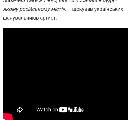
побачиш таке ж гівно, яке ти побачиш в будь–
якому російському місті», —
шокував українських
шанувальників артист.