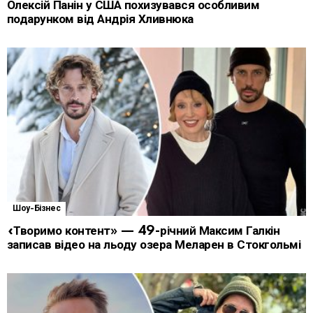
Олексій Панін у США похизувався особливим
подарунком від Андрія Хливнюка
Шоу-Бізнес
«Творимо контент» — 49-річний Максим Галкін
записав відео на льоду озера Меларен в Стокгольмі