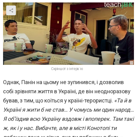
Скріншот з інтерв’ю
Однак, Панін на цьому не зупинився, і дозволив
собі зрівняти життя в Україні, де він неодноразову
бував, з тим, що коїться у країні-терористці.
«Та й в
Україні я жити б не став… У чомусь ми один народ…
Я об’їздив всю Україну вздовж і впоперек. Там такі
ж, як і у нас. Вибачте, але в місті Конотопі ти