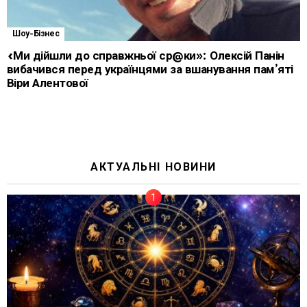
Шоу-Бізнес
«Ми дійшли до справжньої ср@ки»: Олексій Панін
вибачився перед українцями за вшанування пам’яті
Віри Алентової
АКТУАЛЬНІ НОВИНИ