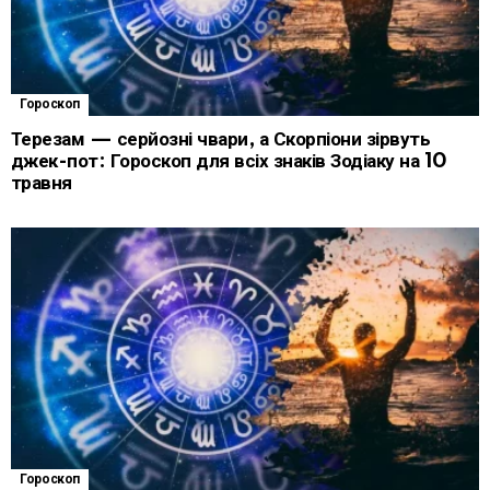
Гороскоп
Терезам — серйозні чвари, а Скорпіони зірвуть
джек-пот: Гороскоп для всіх знаків Зодіаку на 10
травня
Гороскоп