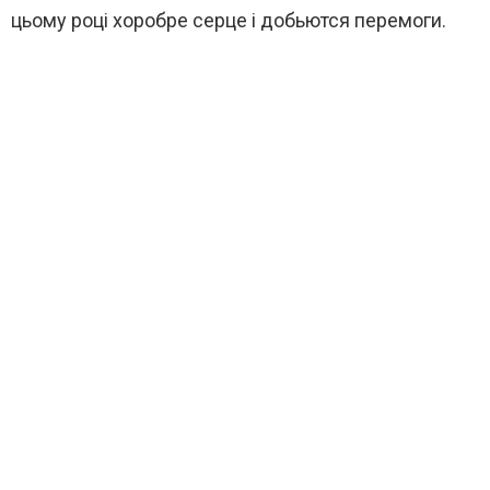
цьому році хоробре серце і добьются перемоги.