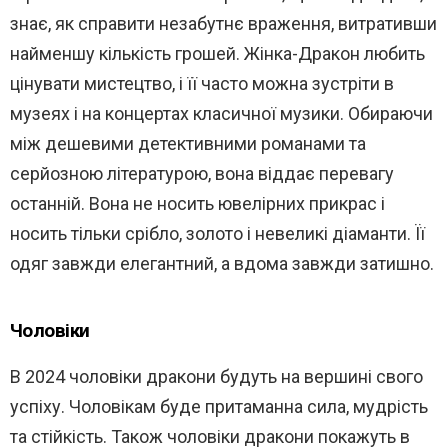
знає, як справити незабутнє враження, витративши
найменшу кількість грошей. Жінка-Дракон любить
цінувати мистецтво, і її часто можна зустріти в
музеях і на концертах класичної музики. Обираючи
між дешевими детективними романами та
серйозною літературою, вона віддає перевагу
останній. Вона не носить ювелірних прикрас і
носить тільки срібло, золото і невеликі діаманти. Її
одяг завжди елегантний, а вдома завжди затишно.
Чоловіки
В 2024 чоловіки дракони будуть на вершині свого
успіху. Чоловікам буде притаманна сила, мудрість
та стійкість. Також чоловіки дракони покажуть в