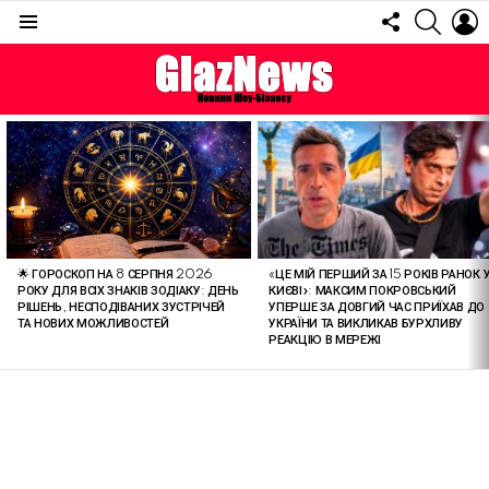
FOLLOW
SEARC
L
US
Menu
ОСТАННІ
СТАТТІ
«ЦЕ МІЙ ПЕРШИЙ ЗА 15 РОКІВ РАНОК 
🌟 ГОРОСКОП НА 8 СЕРПНЯ 2026
КИЄВІ»: МАКСИМ ПОКРОВСЬКИЙ
РОКУ ДЛЯ ВСІХ ЗНАКІВ ЗОДІАКУ: ДЕНЬ
УПЕРШЕ ЗА ДОВГИЙ ЧАС ПРИЇХАВ ДО
РІШЕНЬ, НЕСПОДІВАНИХ ЗУСТРІЧЕЙ
УКРАЇНИ ТА ВИКЛИКАВ БУРХЛИВУ
ТА НОВИХ МОЖЛИВОСТЕЙ
РЕАКЦІЮ В МЕРЕЖІ