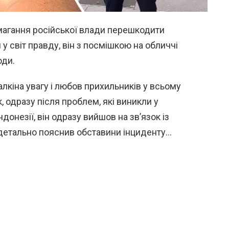
магання російської влади перешкодити
у світ правду, він з посмішкою на обличчі
оди.
алкіна увагу і любов прихильників у всьому
ак, одразу після проблем, які виникли у
донезії, він одразу вийшов на зв’язок із
, детально пояснив обставини інциденту…