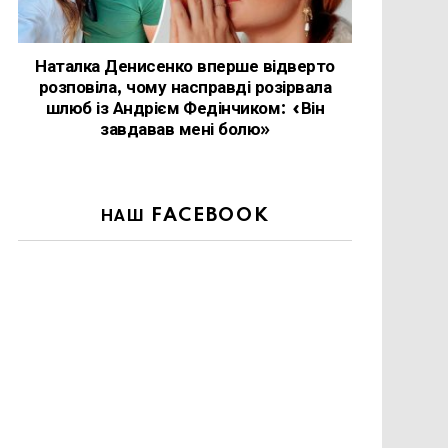
Наталка Денисенко вперше відверто
розповіла, чому насправді розірвала
шлюб із Андрієм Федінчиком: «Він
завдавав мені болю»
НАШ FACEBOOK