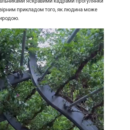
увальниками яскравими кадрами прогулянки
вірним прикладом того, як людина може
риродою.