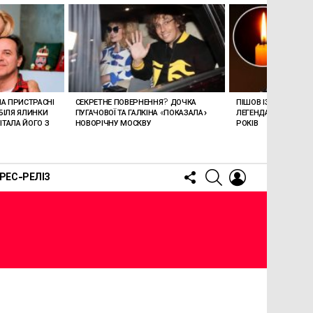
ЛА ПРИСТРАСНІ
СЕКРЕТНЕ ПОВЕРНЕННЯ? ДОЧКА
ПІШОВ ІЗ ЖИТТЯ СТЕ
БІЛЯ ЯЛИНКИ
ПУГАЧОВОЇ ТА ГАЛКІНА «ПОКАЗАЛА»
ЛЕГЕНДАРНОМУ СПІ
ТАЛА ЙОГО З
НОВОРІЧНУ МОСКВУ
РОКІВ
FOLLOW
SEARCH
LOGIN
РЕС-РЕЛІЗ
US