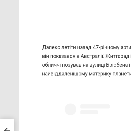
Далеко летіти назад 47-річному арт
він показався в Австралії. Життєра
обличчі позував на вулиці Брісбена 
найвіддаленішому материку планети
ід