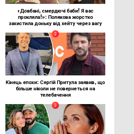
«Довбані, смердючі баби! Я вас
прокляла!»: Полякова жорстко
захистила доньку від хейту через вагу
Кінець епохи: Сергій Притула заявив, що
більше ніколи не повернеться на
телебачення