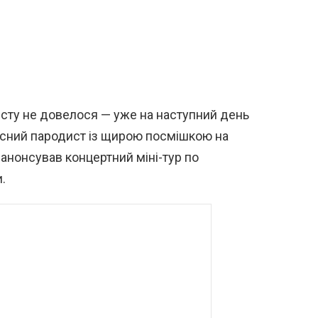
исту не довелося — уже на наступний день
дісний пародист із щирою посмішкою на
і анонсував концертний міні-тур по
.