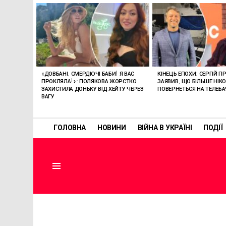
ОСТАННІ
СТАТТІ
«ДОВБАНІ, СМЕРДЮЧІ БАБИ! Я ВАС
КІНЕЦЬ ЕПОХИ: СЕРГІЙ П
ПРОКЛЯЛА!»: ПОЛЯКОВА ЖОРСТКО
ЗАЯВИВ, ЩО БІЛЬШЕ НІК
ЗАХИСТИЛА ДОНЬКУ ВІД ХЕЙТУ ЧЕРЕЗ
ПОВЕРНЕТЬСЯ НА ТЕЛЕБ
ВАГУ
ГОЛОВНА
НОВИНИ
ВІЙНА В УКРАЇНІ
ПОДІЇ
Menu