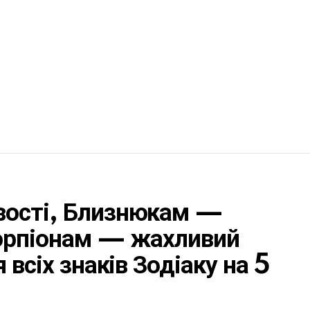
вості, Близнюкам —
корпіонам — жахливий
 всіх знаків Зодіаку на 5