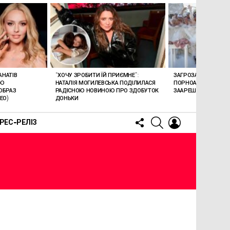
АНАТІВ
“ХОЧУ ЗРОБИТИ ЇЙ ПРИЄМНЕ”:
ЗАГРОЗА 15 РОКІВ В’
ОЮ
НАТАЛІЯ МОГИЛЕВСЬКА ПОДІЛИЛАСЯ
ПОРНОАКТОРКА БОН
ОБРАЗ
РАДІСНОЮ НОВИНОЮ ПРО ЗДОБУТОК
ЗААРЕШТОВАНА НА Б
ЕО)
ДОНЬКИ
FOLLOW
SEARCH
LOGIN
РЕС-РЕЛІЗ
US