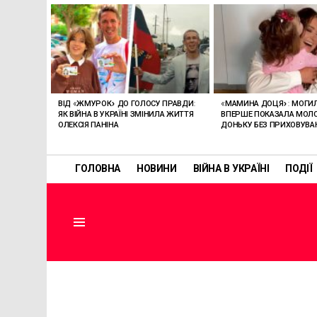
ОСТАННІ
СТАТТІ
ВІД «ЖМУРОК» ДО ГОЛОСУ ПРАВДИ:
«МАМИНА ДОЦЯ»: МОГИ
ЯК ВІЙНА В УКРАЇНІ ЗМІНИЛА ЖИТТЯ
ВПЕРШЕ ПОКАЗАЛА МО
ОЛЕКСІЯ ПАНІНА
ДОНЬКУ БЕЗ ПРИХОВУВА
ГОЛОВНА
НОВИНИ
ВІЙНА В УКРАЇНІ
ПОДІЇ
Menu