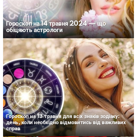
Гороскоп на 14 травня 2024 — що
обіцяють астрологи
Гороскоп на 13 травня для всіх знаків зодіаку:
день, коли необхідно відмовитись від важливих
справ