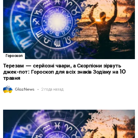
Гороскоп
Терезам — серйозні чвари, а Скорпіони зірвуть
джек-пот: Гороскоп для всіх знаків Зодіаку на 10
травня
GlazNews
2 года назад