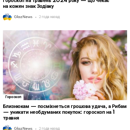
Гороскоп на травень 2024 року — що чекає
на кожен знак Зодіаку
GlazNews
2 года назад
Гороскоп
Близнюкам — посміхнеться грошова удача, а Рибам
— уникати необдуманих покупок: гороскоп на 1
травня
GlazNews
2 года назад