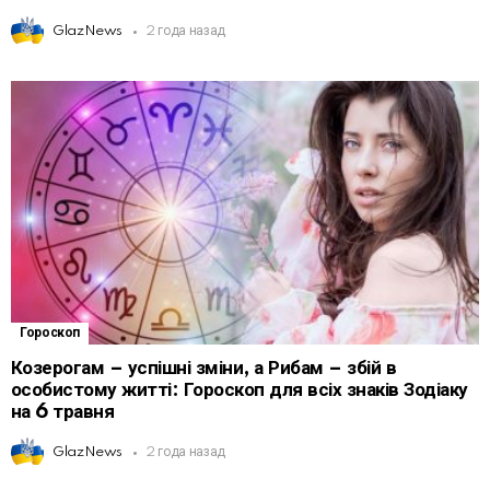
GlazNews
2 года назад
Гороскоп
Козерогам – успішні зміни, а Рибам – збій в
особистому житті: Гороскоп для всіх знаків Зодіаку
на 6 травня
GlazNews
2 года назад