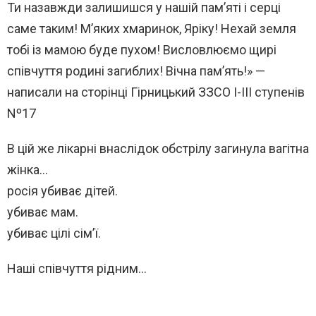
Ти назавжди залишишся у нашій пам’яті і серці
саме таким! М’яких хмаринок, Яріку! Нехай земля
тобі із мамою буде пухом! Висловлюємо щирі
співчуття родині загиблих! Вічна пам’ять!» —
написали на сторінці Гірницький ЗЗСО І-ІІІ ступенів
Nº17
В цій же лікарні внаслідок обстрілу загинула вагітна
жінка…
росія убиває дітей.
убиває мам.
убиває цілі сімʼї.
Наші співчуття рідним…