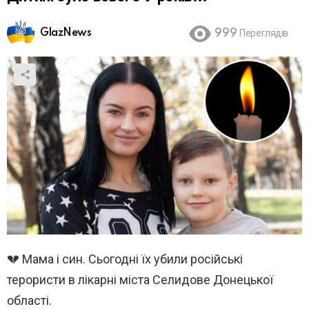
GlazNews
999
Переглядів
💔 Мама і син. Сьогодні їх убили російські
терористи в лікарні міста Селидове Донецької
області.