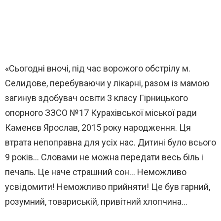
«Сьогодні вночі, під час ворожого обстрілу м.
Селидове, перебуваючи у лікарні, разом із мамою
загинув здобувач освіти 3 класу Гірницького
опорного ЗЗСО №17 Курахівської міської ради
Каменєв Ярослав, 2015 року народження. Ця
втрата непоправна для усіх нас. Дитині було всього
9 років… Словами не можна передати весь біль і
печаль. Це наче страшний сон… Неможливо
усвідомити! Неможливо прийняти! Це був гарний,
розумний, товариській, привітний хлопчина…