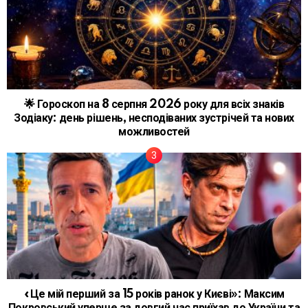
🌟 Гороскоп на 8 серпня 2026 року для всіх знаків
Зодіаку: день рішень, несподіваних зустрічей та нових
можливостей
«Це мій перший за 15 років ранок у Києві»: Максим
Покровський уперше за довгий час приїхав до України та