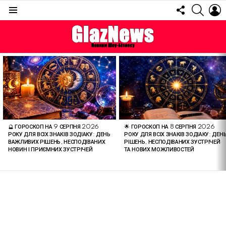
FOLLOW
SEARC
L
US
Menu
ОСТАННІ
СТАТТІ
🔮 ГОРОСКОП НА 9 СЕРПНЯ 2026
🌟 ГОРОСКОП НА 8 СЕРПНЯ 2026
РОКУ ДЛЯ ВСІХ ЗНАКІВ ЗОДІАКУ: ДЕНЬ
РОКУ ДЛЯ ВСІХ ЗНАКІВ ЗОДІАКУ: ДЕН
ВАЖЛИВИХ РІШЕНЬ, НЕСПОДІВАНИХ
РІШЕНЬ, НЕСПОДІВАНИХ ЗУСТРІЧЕЙ
НОВИН І ПРИЄМНИХ ЗУСТРІЧЕЙ
ТА НОВИХ МОЖЛИВОСТЕЙ