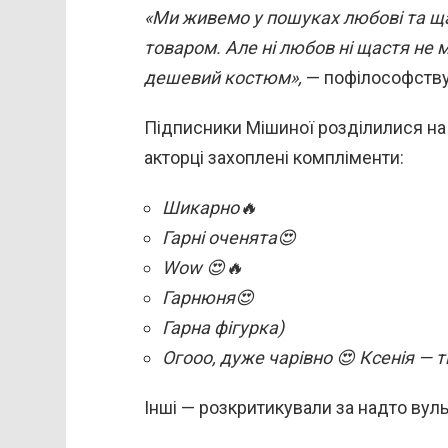
«Ми живемо у пошуках любові та щас
товаром. Але ні любов ні щастя не 
дешевий костюм»,
— пофілософству
Підписники Мішиної розділилися на
акторці захоплені компліменти:
Шикарно🔥
Гарні оченята😍
Wow 😍🔥
Гарнюня😍
Гарна фігурка)
Огооо, дуже чарівно 😍 Ксенія — 
Інші — розкритикували за надто вуль