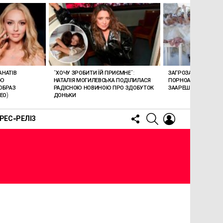
АНАТІВ
“ХОЧУ ЗРОБИТИ ЇЙ ПРИЄМНЕ”:
ЗАГРОЗА 15 РОКІВ В’
ОЮ
НАТАЛІЯ МОГИЛЕВСЬКА ПОДІЛИЛАСЯ
ПОРНОАКТОРКА БОН
ОБРАЗ
РАДІСНОЮ НОВИНОЮ ПРО ЗДОБУТОК
ЗААРЕШТОВАНА НА Б
ЕО)
ДОНЬКИ
FOLLOW
SEARCH
LOGIN
РЕС-РЕЛІЗ
US