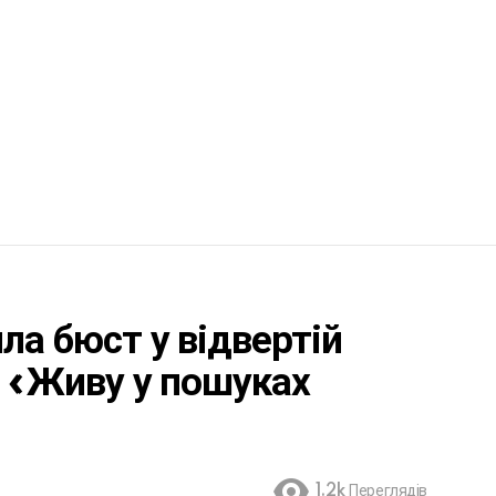
ла бюст у відвертій
: «Живу у пошуках
1.2k
Переглядів