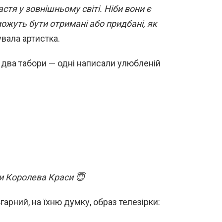
тя у зовнішньому світі. Ніби вони є
можуть бути отримані або придбані, як
вала артистка.
 два табори — одні написали улюбленій
ти Королева Краси 😇
гарний, на їхню думку, образ телезірки: