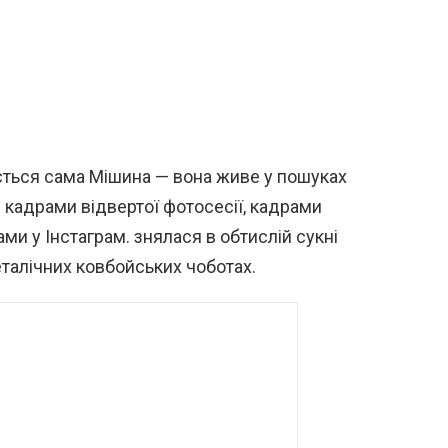
ається сама Мішина — вона живе у пошуках
д кадрами відвертої фотосесії, кадрами
ами у Інстаграм. знялася в обтислій сукні
еталічних ковбойських чоботах.