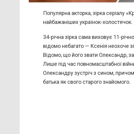
Популярна акторка, зірка серіалу «К
найбажаніших українок-холостячок.
34-річна зірка сама виховує 11-річн
відомо небагато — Ксенія неохоче з
Відомо, що його звати Олександр, за
Лише під час повномасштабної війн
Олександру зустріч з сином, причо
батька як свого старого знайомого.