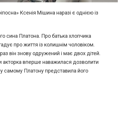
ріпосна» Ксенія Мішина наразі є однією із
ого сина Платона. Про батька хлопчика
гадує про життя із колишнім чоловіком.
раз він знову одружений і має двох дітей.
и акторка вперше наважилася дозволити
му самому Платону представила його