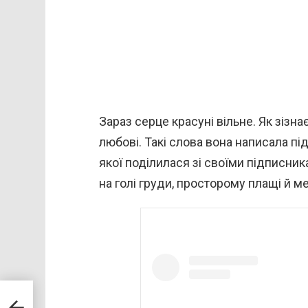
Зараз серце красуні вільне. Як зізн
любові. Такі слова вона написала пі
якої поділилася зі своїми підписник
на голі груди, просторому плащі й м
ів,