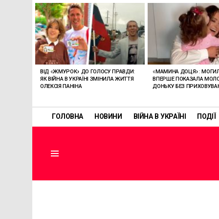
ОСТАННІ
СТАТТІ
ВІД «ЖМУРОК» ДО ГОЛОСУ ПРАВДИ:
«МАМИНА ДОЦЯ»: МОГИ
ЯК ВІЙНА В УКРАЇНІ ЗМІНИЛА ЖИТТЯ
ВПЕРШЕ ПОКАЗАЛА МО
ОЛЕКСІЯ ПАНІНА
ДОНЬКУ БЕЗ ПРИХОВУВА
ГОЛОВНА
НОВИНИ
ВІЙНА В УКРАЇНІ
ПОДІЇ
Menu