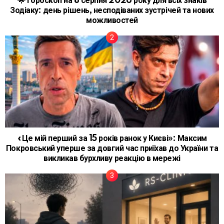
🌟 Гороскоп на 8 серпня 2026 року для всіх знаків
Зодіаку: день рішень, несподіваних зустрічей та нових
можливостей
«Це мій перший за 15 років ранок у Києві»: Максим
Покровський уперше за довгий час приїхав до України та
викликав бурхливу реакцію в мережі