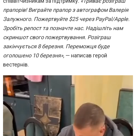
співвітчизникам за підтримку.
«Триває розіграш
прапорів! Виграйте прапор з автографом Валерія
Залужного. Пожертвуйте $25 через PayPal/Apple.
Зробіть репост та позначте нас. Надішліть нам
скриншот свого пожертвування. Розіграш
закінчується 8 березня. Переможця буде
оголошено 10 березня»,
— написав герой
вестернів.
В
и
д
е
о
п
л