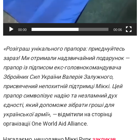
00:00
00:06
«Розіграш унікального прапора: приєднуйтесь
зараз! Ми отримали надзвичайний подарунок —
прапор із підписом екс-головнокомандувача
Збройних Сил України Валерія Залужного,
присвячений непохитній підтримці Міккі. Цей
прапор символізує надію та незламний дух
єдності, який допоможе зібрати гроші для
української армії», —
відмітили на сторінці
організації One World Aid Alliance.
Нагадаємо, нещодавно Міккі Рурк
закликав