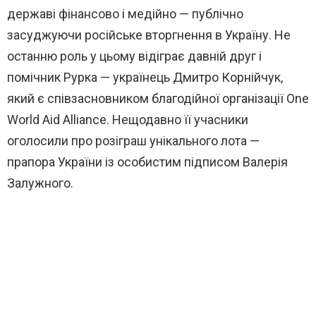
державі фінансово і медійно — публічно
засуджуючи російське вторгнення в Україну. Не
останню роль у цьому відіграє давній друг і
помічник Рурка — українець Дмитро Корнійчук,
який є співзасновником благодійної організації One
World Aid Alliance. Нещодавно її учасники
оголосили про розіграш унікального лота —
прапора України із особистим підписом Валерія
Залужного.