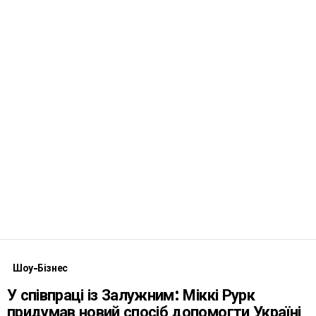
Шоу-Бізнес
У співпраці із Залужним: Міккі Рурк
придумав новий спосіб допомогти Україні