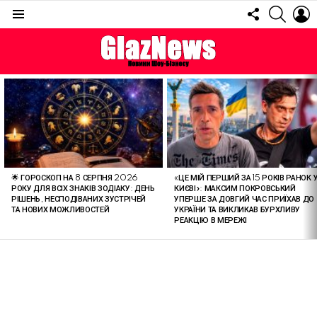
FOLLOW
SEARC
L
US
Menu
ОСТАННІ
СТАТТІ
🌟 ГОРОСКОП НА 8 СЕРПНЯ 2026
«ЦЕ МІЙ ПЕРШИЙ ЗА 15 РОКІВ РАНОК 
РОКУ ДЛЯ ВСІХ ЗНАКІВ ЗОДІАКУ: ДЕНЬ
КИЄВІ»: МАКСИМ ПОКРОВСЬКИЙ
РІШЕНЬ, НЕСПОДІВАНИХ ЗУСТРІЧЕЙ
УПЕРШЕ ЗА ДОВГИЙ ЧАС ПРИЇХАВ ДО
ТА НОВИХ МОЖЛИВОСТЕЙ
УКРАЇНИ ТА ВИКЛИКАВ БУРХЛИВУ
РЕАКЦІЮ В МЕРЕЖІ