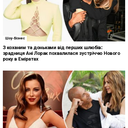
Шоу-Бізнес
З коханим та доньками від перших шлюбів:
зрадниця Ані Лорак похвалилася зустріччю Нового
року в Еміратах