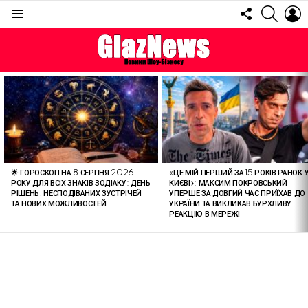
FOLLOW
SEARC
L
US
Menu
ОСТАННІ
СТАТТІ
🌟 ГОРОСКОП НА 8 СЕРПНЯ 2026
«ЦЕ МІЙ ПЕРШИЙ ЗА 15 РОКІВ РАНОК 
РОКУ ДЛЯ ВСІХ ЗНАКІВ ЗОДІАКУ: ДЕНЬ
КИЄВІ»: МАКСИМ ПОКРОВСЬКИЙ
РІШЕНЬ, НЕСПОДІВАНИХ ЗУСТРІЧЕЙ
УПЕРШЕ ЗА ДОВГИЙ ЧАС ПРИЇХАВ ДО
ТА НОВИХ МОЖЛИВОСТЕЙ
УКРАЇНИ ТА ВИКЛИКАВ БУРХЛИВУ
РЕАКЦІЮ В МЕРЕЖІ