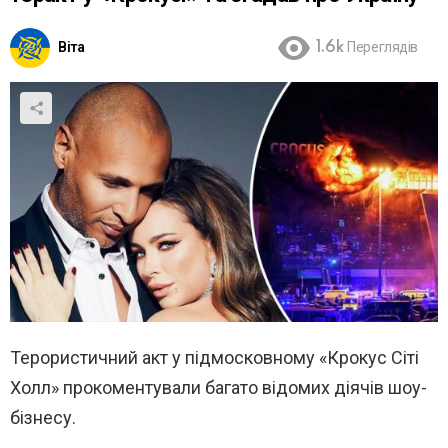
Віта
1.6k
Переглядів
Терористичний акт у підмосковному «Крокус Сіті
Холл» прокоментували багато відомих діячів шоу-
бізнесу.