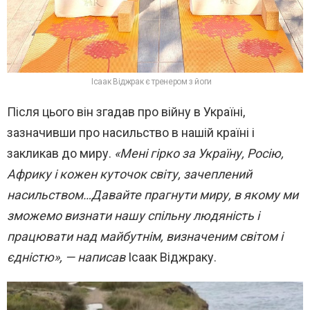
Ісаак Віджрак є тренером з йоги
Після цього він згадав про війну в Україні,
зазначивши про насильство в нашій країні і
закликав до миру.
«Мені гірко за Україну, Росію,
Африку і кожен куточок світу, зачеплений
насильством…Давайте прагнути миру, в якому ми
зможемо визнати нашу спільну людяність і
працювати над майбутнім, визначеним світом і
єдністю», — написав
Ісаак Віджраку.