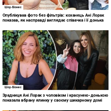
Шоу-Бізнес
Опублікував фото без фільтрів: коханець Ані Лорак
показав, як насправді виглядає співачка і її донька
Шоу-Бізнес
Зрадниця Ані Лорак з чоловіком і красунею-донькою
показала вбрану ялинку у своєму шикарному домі