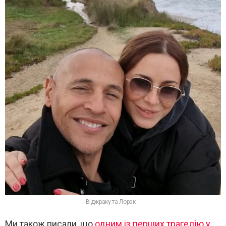
Віджраку та Лорак
Ми також писали, що
одним із перших трагедію у