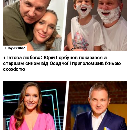
Шоу-Бізнес
«Татова любов»: Юрій Горбунов показався зі
старшим сином від Осадчої і приголомшив їхньою
схожістю