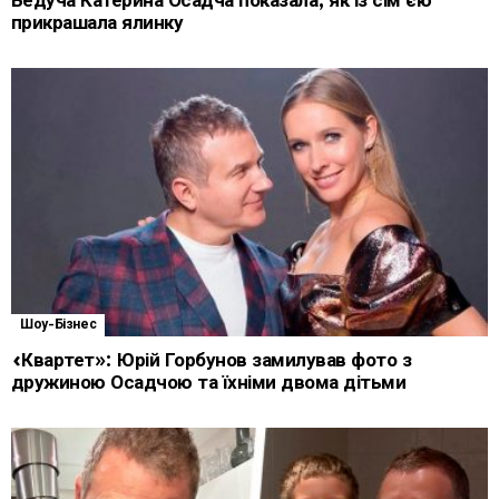
Ведуча Катерина Осадча показала, як із сім’єю
прикрашала ялинку
Шоу-Бізнес
«Квартет»: Юрій Горбунов замилував фото з
дружиною Осадчою та їхніми двома дітьми