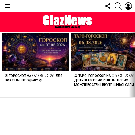
FOLLOW
SEARC
L
US
Menu
ОСТАННІ
СТАТТІ
🌟 ГОРОСКОП НА 07.08.2026 ДЛЯ
🔮 ТАРО-ГОРОСКОП НА 06.08.2026
ВСІХ ЗНАКІВ ЗОДІАКУ 🌟
ДЕНЬ ВАЖЛИВИХ РІШЕНЬ, НОВИХ
МОЖЛИВОСТЕЙ І ВНУТРІШНЬОЇ СИЛИ