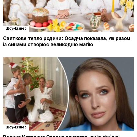
Шоу-Бізнес
Святкове тепло родини: Осадча показала, як разом
із синами створює великодню магію
Шоу-Бізнес