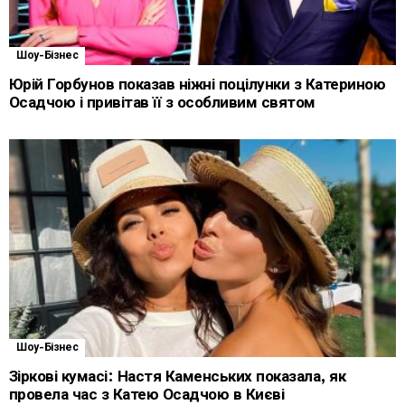
Шоу-Бізнес
Юрій Горбунов показав ніжні поцілунки з Катериною
Осадчою і привітав її з особливим святом
Шоу-Бізнес
Зіркові кумасі: Настя Каменських показала, як
провела час з Катею Осадчою в Києві