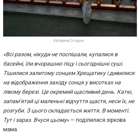
Катерина Осадча
«Всі разом, нікуди не поспішали, купалися в
басейні, їли вчорашню піцу і сьогоднішні суші.
Тішилися залитому сонцем Хрещатику і дивилися
на відображення заходу сонця у висотках на
лівому березі. Це окремий щасливий день. Катю,
запам’ятай ці маленькі відчуття щастя, неси їх, не
розгуби. З цього складається життя. В моменті.
Тут і зараз. Вчуся цьому
» — поділилася зіркова
мама.