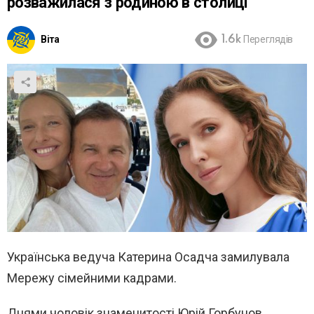
розважилася з родиною в столиці
Віта
1.6k
Переглядів
Українська ведуча Катерина Осадча замилувала
Мережу сімейними кадрами.
Днями чоловік знаменитості Юрій Горбунов