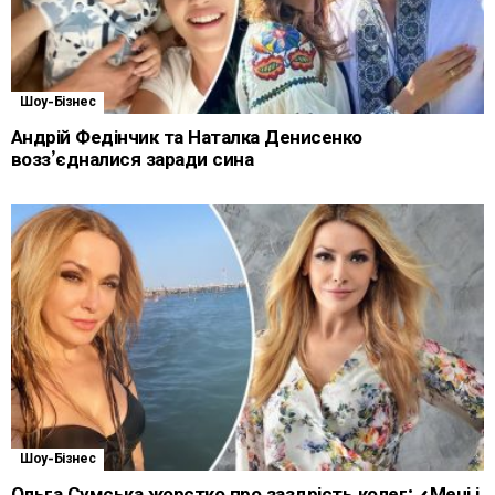
Шоу-Бізнес
Андрій Федінчик та Наталка Денисенко
возз’єдналися заради сина
Шоу-Бізнес
Ольга Сумська жорстко про заздрість колег: «Мені і