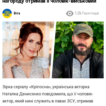
нагороду отримав її чоловік-військовий
Віта
1.2k
Переглядів
Зірка серіалу «Кріпосна», українська акторка
Наталка Денисенко повідомила, що її чоловік-
актор, який нині служить в лавах ЗСУ, отримав