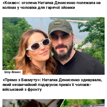
«Кохаю»: оголена Наталка Денисенко полежала на
колінах у чоловіка для гарячої зйомки
Шоу-Бізнес
«Прямо з Бахмуту»: Наталка Денисенко здивувала,
який незвичайний подарунок привіз її чоловік-
військовий з фронту