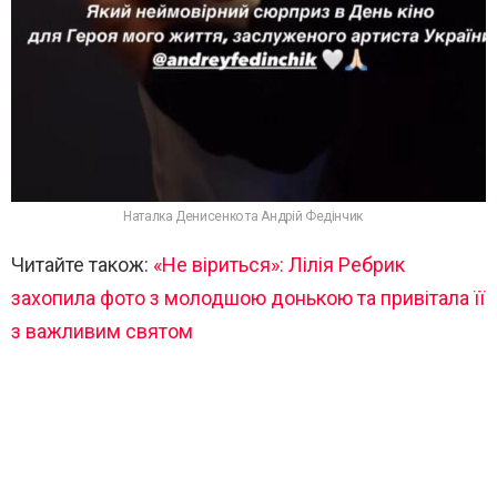
Наталка Денисенко та Андрій Федінчик
Читайте також:
«Не віриться»: Лілія Ребрик
захопила фото з молодшою донькою та привітала її
з важливим святом