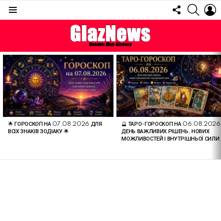
FOLLOW
SEARC
L
US
Menu
ОСТАННІ
СТАТТІ
🌟 ГОРОСКОП НА 07.08.2026 ДЛЯ
🔮 ТАРО-ГОРОСКОП НА 06.08.2026
ВСІХ ЗНАКІВ ЗОДІАКУ 🌟
ДЕНЬ ВАЖЛИВИХ РІШЕНЬ, НОВИХ
МОЖЛИВОСТЕЙ І ВНУТРІШНЬОЇ СИЛИ