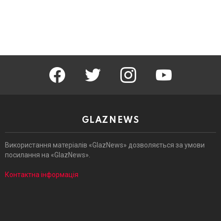
facebook
twitter
instagram
youtube
GLAZNEWS
Використання матеріалів «GlazNews» дозволяється за умови
посилання на «GlazNews».
Контактна інформація