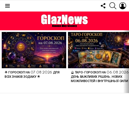
FOLLOW
SEARC
L
US
Menu
ОСТАННІ
СТАТТІ
🌟 ГОРОСКОП НА 07.08.2026 ДЛЯ
🔮 ТАРО-ГОРОСКОП НА 06.08.2026
ВСІХ ЗНАКІВ ЗОДІАКУ 🌟
ДЕНЬ ВАЖЛИВИХ РІШЕНЬ, НОВИХ
МОЖЛИВОСТЕЙ І ВНУТРІШНЬОЇ СИЛИ