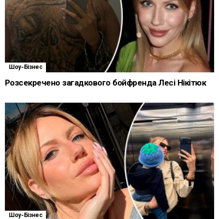
Шоу-Бізнес
Розсекречено загадкового бойфренда Лесі Нікітюк
Шоу-Бізнес