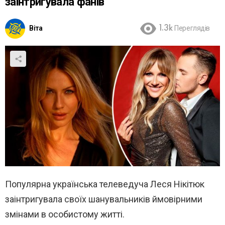
заінтригувала фанів
Віта
1.3k
Переглядів
Популярна українська телеведуча Леся Нікітюк
заінтригувала своїх шанувальників ймовірними
змінами в особистому житті.