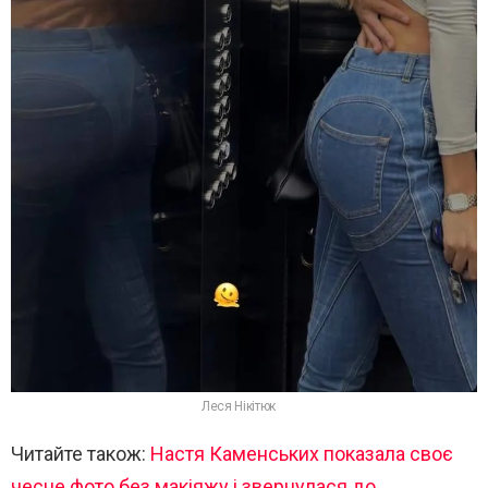
Леся Нікітюк
Читайте також:
Настя Каменських показала своє
чесне фото без макіяжу і звернулася до