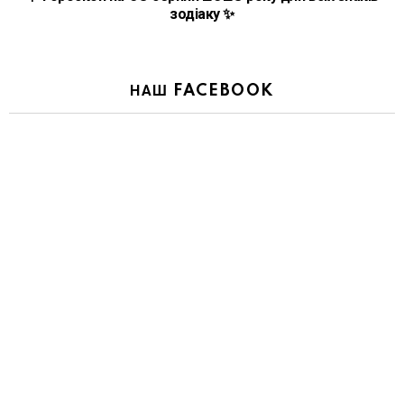
зодіаку ✨
НАШ FACEBOOK