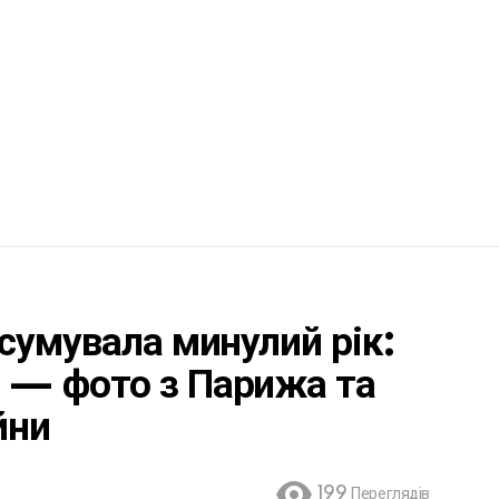
сумувала минулий рік:
 — фото з Парижа та
йни
199
Переглядів