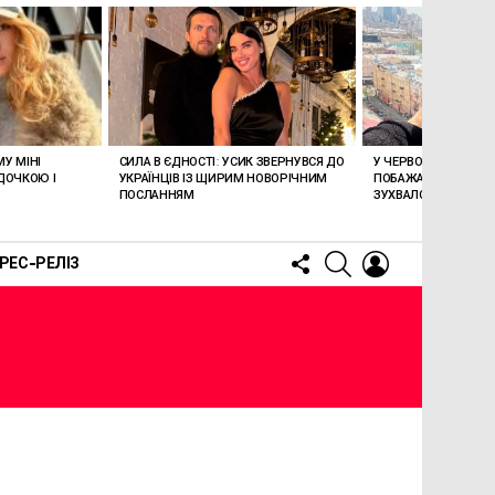
У МІНІ
СИЛА В ЄДНОСТІ: УСИК ЗВЕРНУВСЯ ДО
У ЧЕРВОНІЙ БІЛИЗНІ
ДОЧКОЮ І
УКРАЇНЦІВ ІЗ ЩИРИМ НОВОРІЧНИМ
ПОБАЖАННЯМ: ЛЕСЯ
ПОСЛАННЯМ
ЗУХВАЛО ПРИВІТАЛ
FOLLOW
SEARCH
LOGIN
РЕС-РЕЛІЗ
US