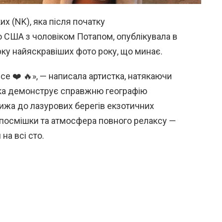
х (NK), яка після початку
о США з чоловіком Потапом, опублікувала в
рку найяскравіших фото року, що минає.
е ❤️ 🔥», — написала артистка, натякаючи
стка демонструє справжню географію
ижа до лазурових берегів екзотичних
і посмішки та атмосфера повного релаксу —
на всі сто.