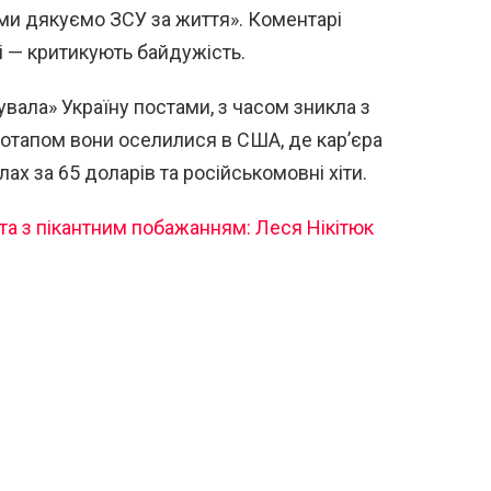
 ми дякуємо ЗСУ за життя». Коментарі
ші — критикують байдужість.
вала» Україну постами, з часом зникла з
Потапом вони оселилися в США, де кар’єра
лах за 65 доларів та російськомовні хіти.
 та з пікантним побажанням: Леся Нікітюк