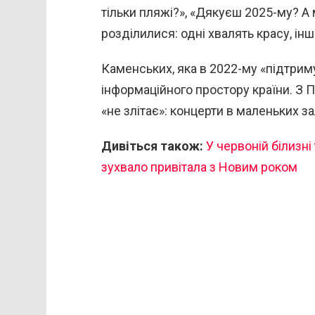
тільки пляжі?», «Дякуєш 2025-му? А
розділилися: одні хвалять красу, ін
Каменських, яка в 2022-му «підтриму
інформаційного простору країни. З 
«не злітає»: концерти в маленьких за
Дивіться також:
У червоній білизні
зухвало привітала з Новим роком