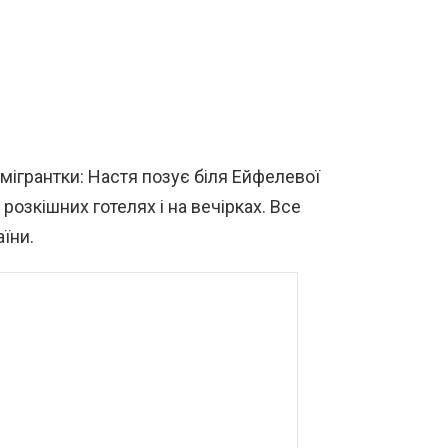
мігрантки: Настя позує біля Ейфелевої
в розкішних готелях і на вечірках. Все
їни.