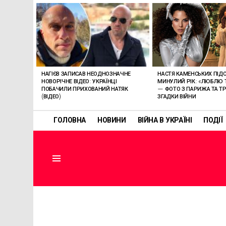
ОСТАННІ
СТАТТІ
НАСТЯ КАМЕНСЬКИХ ПІД
НАГІЄВ ЗАПИСАВ НЕОДНОЗНАЧНЕ
МИНУЛИЙ РІК: «ЛЮБЛЮ 
НОВОРІЧНЕ ВІДЕО: УКРАЇНЦІ
— ФОТО З ПАРИЖА ТА ТР
ПОБАЧИЛИ ПРИХОВАНИЙ НАТЯК
ЗГАДКИ ВІЙНИ
(ВІДЕО)
ГОЛОВНА
НОВИНИ
ВІЙНА В УКРАЇНІ
ПОДІЇ
Menu