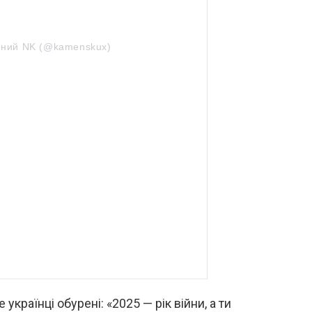
ений NK (@kamenskux)
 українці обурені: «2025 — рік війни, а ти