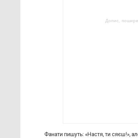
Допис, пошир
Фанати пишуть: «Настя, ти сяєш!», але