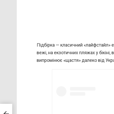
Підбірка — класичний «лайфстайл» е
вежі, на екзотичних пляжах у бікіні, 
випромінює «щастя» далеко від Укра