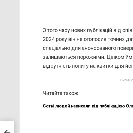
З того часу нових публікацій від спі
2024 року він не оголосив точних дат
спеціально для анонсованого поверн
залишаються порожніми. Цілком ймо
відсутність попиту на квитки для й
Скріншо
Читайте також:
Сотні людей написали під публікацією Оле
мом.