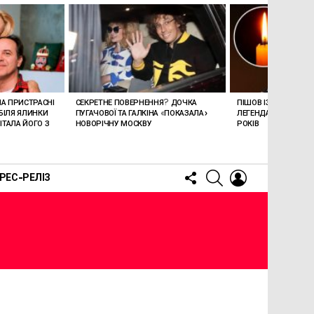
ЛА ПРИСТРАСНІ
СЕКРЕТНЕ ПОВЕРНЕННЯ? ДОЧКА
ПІШОВ ІЗ ЖИТТЯ СТЕ
БІЛЯ ЯЛИНКИ
ПУГАЧОВОЇ ТА ГАЛКІНА «ПОКАЗАЛА»
ЛЕГЕНДАРНОМУ СПІ
ТАЛА ЙОГО З
НОВОРІЧНУ МОСКВУ
РОКІВ
FOLLOW
SEARCH
LOGIN
РЕС-РЕЛІЗ
US