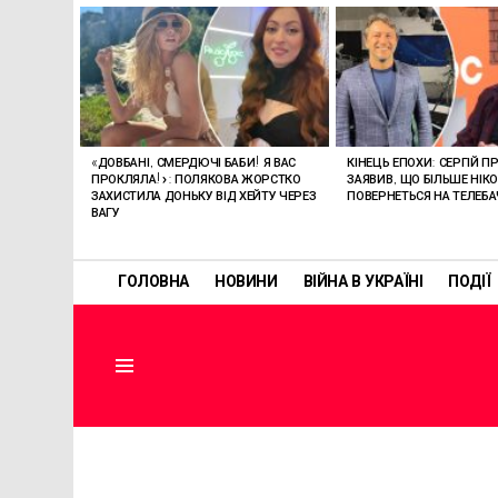
ОСТАННІ
СТАТТІ
«ДОВБАНІ, СМЕРДЮЧІ БАБИ! Я ВАС
КІНЕЦЬ ЕПОХИ: СЕРГІЙ П
ПРОКЛЯЛА!»: ПОЛЯКОВА ЖОРСТКО
ЗАЯВИВ, ЩО БІЛЬШЕ НІК
ЗАХИСТИЛА ДОНЬКУ ВІД ХЕЙТУ ЧЕРЕЗ
ПОВЕРНЕТЬСЯ НА ТЕЛЕБ
ВАГУ
ГОЛОВНА
НОВИНИ
ВІЙНА В УКРАЇНІ
ПОДІЇ
Menu