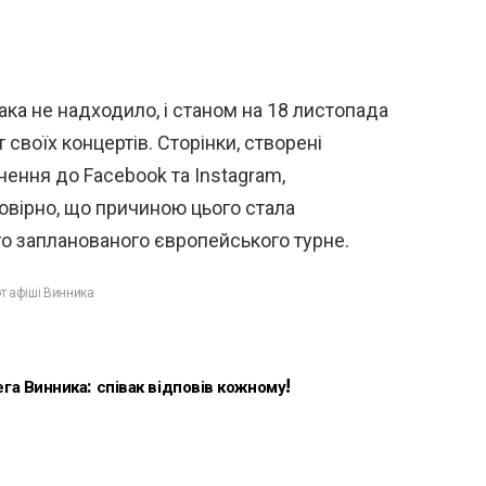
вака не надходило, і станом на 18 листопада
 своїх концертів. Сторінки, створені
ення до Facebook та Instagram,
вірно, що причиною цього стала
ого запланованого європейського турне.
т афіші Винника
га Винника: співак відповів кожному!