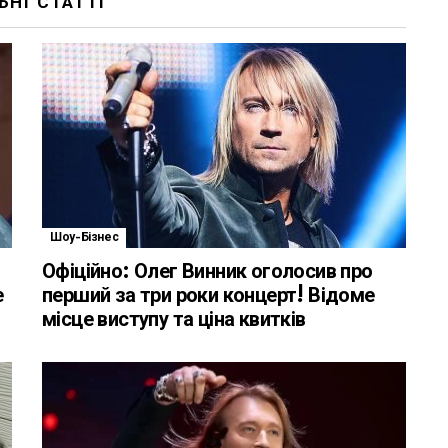
БНІ СТАТТІ
Шоу-Бізнес
Офіційно: Олег Винник оголосив про
е
перший за три роки концерт! Відоме
місце виступу та ціна квитків