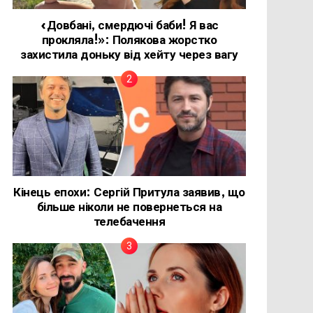
«Довбані, смердючі баби! Я вас
прокляла!»: Полякова жорстко
захистила доньку від хейту через вагу
Кінець епохи: Сергій Притула заявив, що
більше ніколи не повернеться на
телебачення