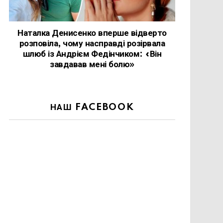
Наталка Денисенко вперше відверто
розповіла, чому насправді розірвала
шлюб із Андрієм Федінчиком: «Він
завдавав мені болю»
НАШ FACEBOOK