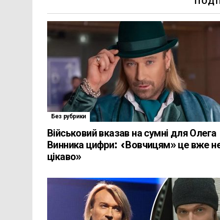
ПОДІ
Без рубрики
Військовий вказав на сумні для Олега
Винника цифри: «Вовчицям» це вже н
цікаво»