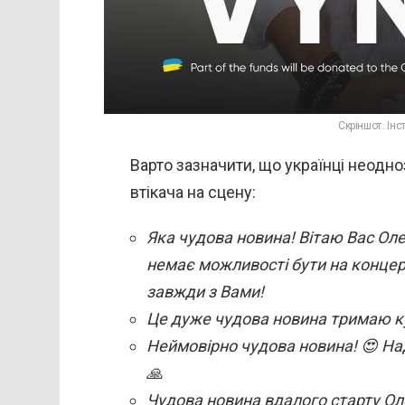
Скріншот: Ін
Варто зазначити, що українці неод
втікача на сцену:
Яка чудова новина! Вітаю Вас Оле
немає можливості бути на концер
завжди з Вами!
Це дуже чудова новина тримаю к
Неймовірно чудова новина! 😍 На
🙏
Чудова новина вдалого старту Ол