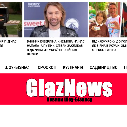
ІР ПІД ЧАС
ВИННИК ІЗ БЕРЛІНА: «НЕ МОВА НА НАС
ВІД «ЖМУРОК» ДО ГО
ЛЯ
НАПАЛА, А ПУТІН». СПІВАК ЗАКЛИКАВ
ЯК ВІЙНА В УКРАЇНІ З
ВІДКРИВАТИ В УКРАЇНІ РОСІЙСЬКІ
ОЛЕКСІЯ ПАНІНА
ШКОЛИ
ШОУ-БІЗНЕС
ГОРОСКОП
КУЛІНАРІЯ
САДІВНИЦТВО
П