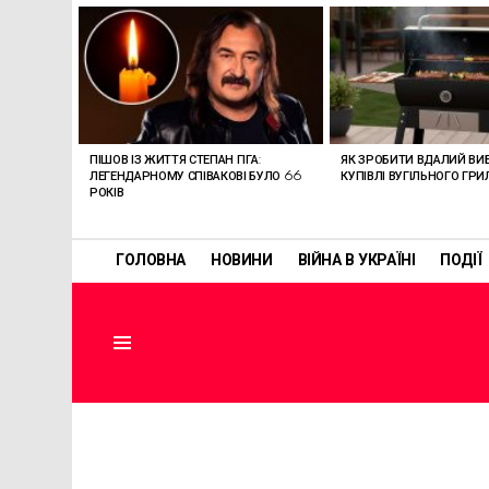
ОСТАННІ
СТАТТІ
ПІШОВ ІЗ ЖИТТЯ СТЕПАН ГІГА:
ЯК ЗРОБИТИ ВДАЛИЙ ВИБ
ЛЕГЕНДАРНОМУ СПІВАКОВІ БУЛО 66
КУПІВЛІ ВУГІЛЬНОГО ГРИ
РОКІВ
ГОЛОВНА
НОВИНИ
ВІЙНА В УКРАЇНІ
ПОДІЇ
Menu