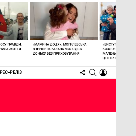
ЛОСУ ПРАВДИ:
«МАМИНА ДОЦЯ»: МОГИЛЕВСЬКА
«ВИСТУПАЮТЬ ВІТАЛІ
МІНИЛА ЖИТТЯ
ВПЕРШЕ ПОКАЗАЛА МОЛОДШУ
КОЗЛОВСЬКИЙ ЗАСПІ
ДОНЬКУ БЕЗ ПРИХОВУВАННЯ
МАЛЕНЬКИМ СИНОМ
ЦЕНТРІ КИЄВА.
FOLLOW
SEARCH
LOGIN
РЕС-РЕЛІЗ
US