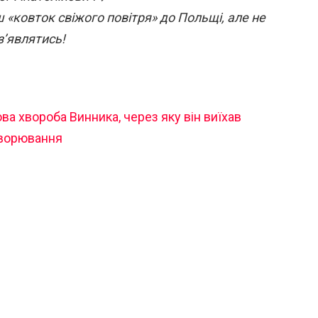
ш «ковток свіжого повітря» до Польщі, але не
 з’являтись!
ва хвороба Винника, через яку він виїхав
хворювання