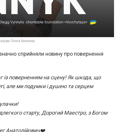
стаграм Олега Винника
нозначно сприйняли новину про повернення
г із поверненням на сцену! Як шкода, що
ті, але ми подумки і душею та серцем
улачки!
длегкого старту, Дорогий Маестро, з Богом
ег Анатолійович❤️