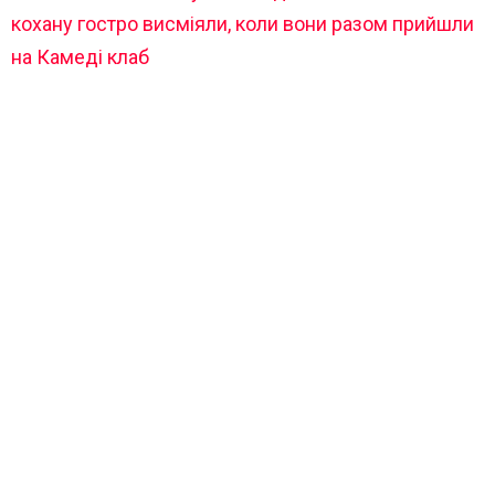
кохану гостро висміяли, коли вони разом прийшли
на Камеді клаб