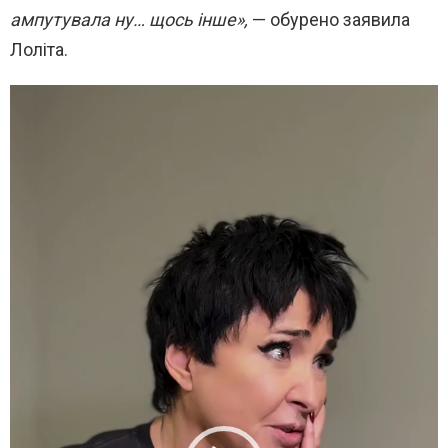
ампутувала ну… щось інше»,
— обурено заявила
Лоліта.
В
и
д
е
о
п
л
е
е
р