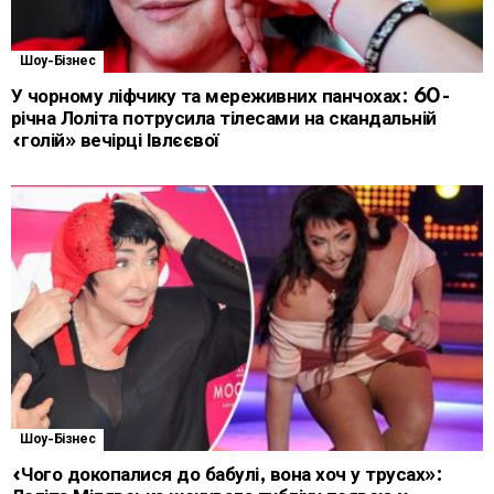
Шоу-Бізнес
У чорному ліфчику та мереживних панчохах: 60-
річна Лоліта потрусила тілесами на скандальній
«голій» вечірці Івлєєвої
Шоу-Бізнес
«Чого докопалися до бабулі, вона хоч у трусах»: