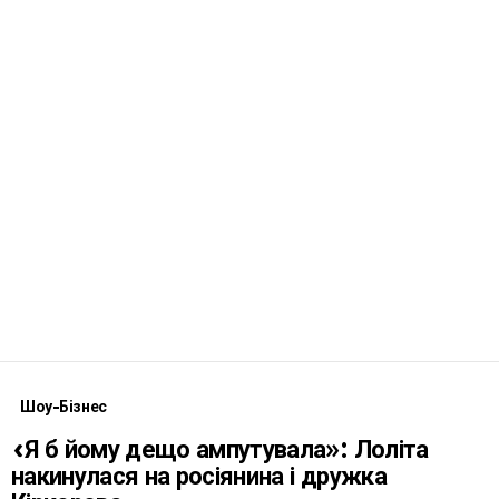
Шоу-Бізнес
«Я б йому дещо ампутувала»: Лоліта
накинулася на росіянина і дружка