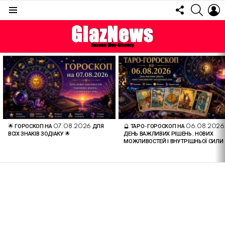
FOLLOW
SEARC
L
US
Menu
ОСТАННІ
СТАТТІ
🌟 ГОРОСКОП НА 07.08.2026 ДЛЯ
🔮 ТАРО-ГОРОСКОП НА 06.08.2026
ВСІХ ЗНАКІВ ЗОДІАКУ 🌟
ДЕНЬ ВАЖЛИВИХ РІШЕНЬ, НОВИХ
МОЖЛИВОСТЕЙ І ВНУТРІШНЬОЇ СИЛИ