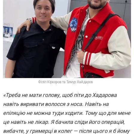
Філіп Кіркоров та Тимур Хайдаров
«Треба не мати голову, щоб піти до Хадарова
навіть виривати волосся з носа. Навіть на
епіляцію не можна туди ходити. Тому що для мене
це навіть не лікар. Я бачила сліди його операцій,
вибачте, у гримерці в колег — після цього я б йому