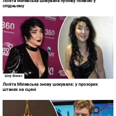
Лоліта Мілявська шокувала публіку появою у
спідньому
Шоу-Бізнес
Лоліта Мілявська знову шокувала: у прозорих
штанях на сцені