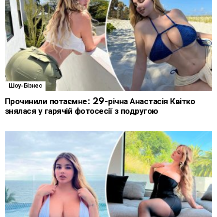
Шоу-Бізнес
Прочинили потаємне: 29-річна Анастасія Квітко
знялася у гарячій фотосесії з подругою