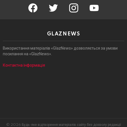
facebook
twitter
instagram
youtube
GLAZNEWS
Використання матеріалів «GlazNews» дозволяється за умови
посилання на «GlazNews».
Контактна інформація
© 2026 Будь-яке відтворення матеріалів сайту без дозволу редакції