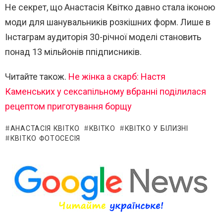
Не секрет, що Анастасія Квітко давно стала іконою
моди для шанувальників розкішних форм. Лише в
Інстаграм аудиторія 30-річної моделі становить
понад 13 мільйонів ппідписників.
Читайте також.
Не жінка а скарб: Настя
Каменських у сексапільному вбранні поділилася
рецептом приготування борщу
АНАСТАСІЯ КВІТКО
КВІТКО
КВІТКО У БІЛИЗНІ
КВІТКО ФОТОСЕСІЯ