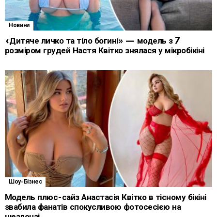
Новини
«Дитяче личко та тіло богині» — модель з 7
розміром грудей Настя Квітко знялася у мікробікіні
Шоу-Бізнес
Модель плюс-сайз Анастасія Квітко в тісному бікіні
звабила фанатів спокусливою фотосесією на
шезлонзі