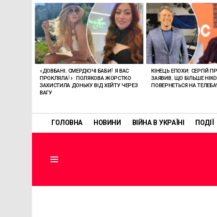
ОСТАННІ
СТАТТІ
«ДОВБАНІ, СМЕРДЮЧІ БАБИ! Я ВАС
КІНЕЦЬ ЕПОХИ: СЕРГІЙ П
ПРОКЛЯЛА!»: ПОЛЯКОВА ЖОРСТКО
ЗАЯВИВ, ЩО БІЛЬШЕ НІК
ЗАХИСТИЛА ДОНЬКУ ВІД ХЕЙТУ ЧЕРЕЗ
ПОВЕРНЕТЬСЯ НА ТЕЛЕБ
ВАГУ
ГОЛОВНА
НОВИНИ
ВІЙНА В УКРАЇНІ
ПОДІЇ
Menu