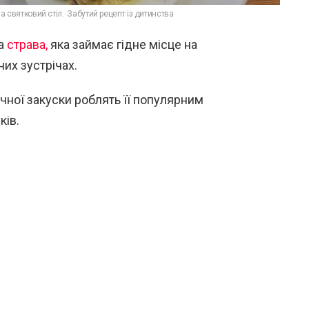
 святковий стіл. Забутий рецепт із дитинства
на
страва,
яка займає гідне місце на
их зустрічах.
ачної закуски роблять її популярним
ків.