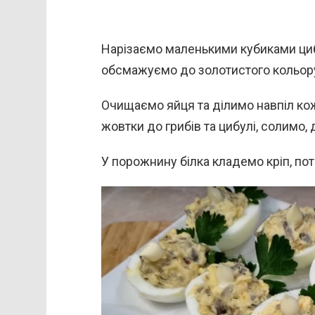
Нарізаємо маленькими кубиками цибу
обсмажуємо до золотистого кольору
Очищаємо яйця та ділимо навпіл ко
жовтки до грибів та цибулі, солимо
У порожнину білка кладемо кріп, по