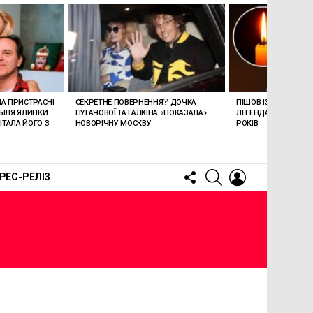
ЛА ПРИСТРАСНІ
СЕКРЕТНЕ ПОВЕРНЕННЯ? ДОЧКА
ПІШОВ ІЗ ЖИТТЯ СТЕ
БІЛЯ ЯЛИНКИ
ПУГАЧОВОЇ ТА ГАЛКІНА «ПОКАЗАЛА»
ЛЕГЕНДАРНОМУ СПІ
ТАЛА ЙОГО З
НОВОРІЧНУ МОСКВУ
РОКІВ
FOLLOW
SEARCH
LOGIN
РЕС-РЕЛІЗ
US