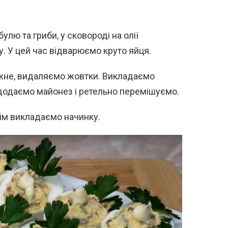
лю та гриби, у сковороді на олії
. У цей час відварюємо круто яйця.
жне, видаляємо жовтки. Викладаємо
, додаємо майонез і ретельно перемішуємо.
тім викладаємо начинку.