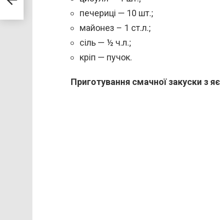
печериці — 10 шт.;
майонез – 1 ст.л.;
сіль — ½ ч.л.;
кріп — пучок.
Приготування смачної закуски з яє