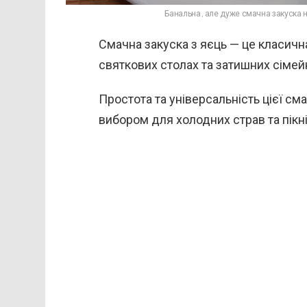
Банальна, але дуже смачна закуска на
Смачна закуска з яєць — це класич
святкових столах та затишних сімейн
Простота та універсальність цієї см
вибором для холодних страв та пікні