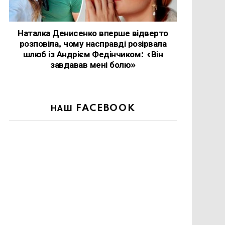
Наталка Денисенко вперше відверто
розповіла, чому насправді розірвала
шлюб із Андрієм Федінчиком: «Він
завдавав мені болю»
НАШ FACEBOOK