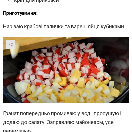
Приготування:
Нарізаю крабові палички та варені яйця кубиками.
Гранат попередньо промиваю у воді, просушую і
додаю до салату. Заправляю майонезом, усе
перемішую.