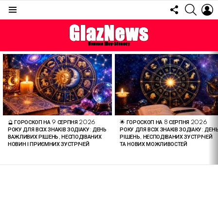
FOLLOW
SEARC
L
US
Menu
ОСТАННІ
СТАТТІ
🔮 ГОРОСКОП НА 9 СЕРПНЯ 2026
🌟 ГОРОСКОП НА 8 СЕРПНЯ 2026
РОКУ ДЛЯ ВСІХ ЗНАКІВ ЗОДІАКУ: ДЕНЬ
РОКУ ДЛЯ ВСІХ ЗНАКІВ ЗОДІАКУ: ДЕН
ВАЖЛИВИХ РІШЕНЬ, НЕСПОДІВАНИХ
РІШЕНЬ, НЕСПОДІВАНИХ ЗУСТРІЧЕЙ
НОВИН І ПРИЄМНИХ ЗУСТРІЧЕЙ
ТА НОВИХ МОЖЛИВОСТЕЙ