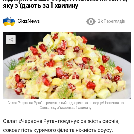
яку з’їдають за 1 хвилину
GlazNews
2k
Переглядів
Салат "Червона Рута" – рецепт, який підкорить ваше серце! Новинка на
Свята, яку з'їдають за 1 хвилину
Салат «Червона Рута» поєднує свіжість овочів,
соковитість курячого філе та ніжність соусу.