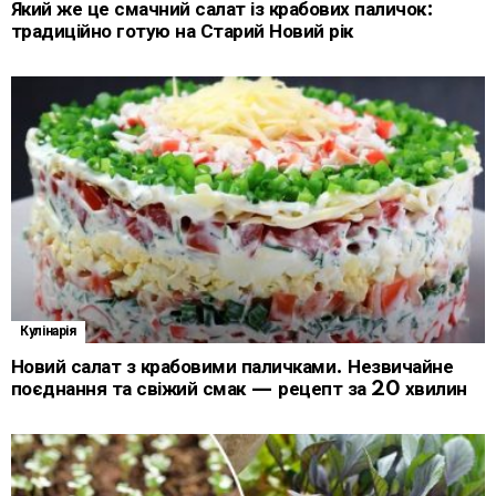
Який же це смачний салат із крабових паличок:
традиційно готую на Старий Новий рік
Кулінарія
Новий салат з крабовими паличками. Незвичайне
поєднання та свіжий смак — рецепт за 20 хвилин