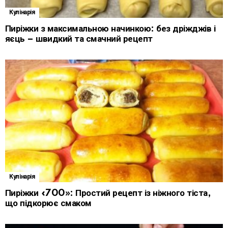
Кулінарія
Пиріжки з максимальною начинкою: без дріжджів і
яєць – швидкий та смачний рецепт
Кулінарія
Пиріжки «700»: Простий рецепт із ніжного тіста,
що підкорює смаком