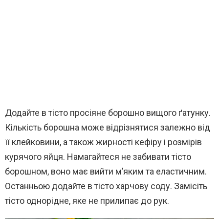
Додайте в тісто просіяне борошно вищого ґатунку.
Кількість борошна може відрізнятися залежно від
її клейковини, а також жирності кефіру і розмірів
курячого яйця. Намагайтеся не забивати тісто
борошном, воно має вийти м’яким та еластичним.
Останньою додайте в тісто харчову соду. Замісіть
тісто однорідне, яке не прилипає до рук.