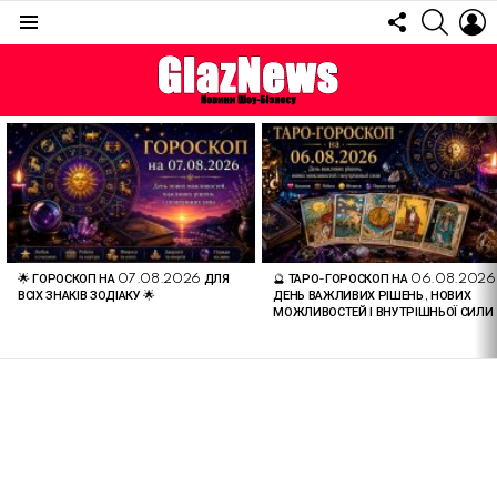
FOLLOW
SEARC
L
US
Menu
ОСТАННІ
СТАТТІ
🌟 ГОРОСКОП НА 07.08.2026 ДЛЯ
🔮 ТАРО-ГОРОСКОП НА 06.08.2026
ВСІХ ЗНАКІВ ЗОДІАКУ 🌟
ДЕНЬ ВАЖЛИВИХ РІШЕНЬ, НОВИХ
МОЖЛИВОСТЕЙ І ВНУТРІШНЬОЇ СИЛИ