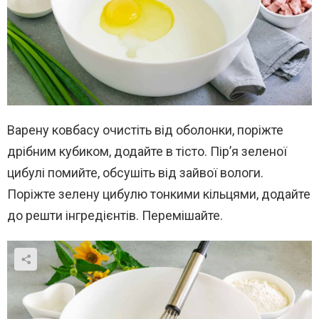
Варену ковбасу очистіть від оболонки, поріжте
дрібним кубиком, додайте в тісто. Пір’я зеленої
цибулі помийте, обсушіть від зайвої вологи.
Поріжте зелену цибулю тонкими кільцями, додайте
до решти інгредієнтів. Перемішайте.