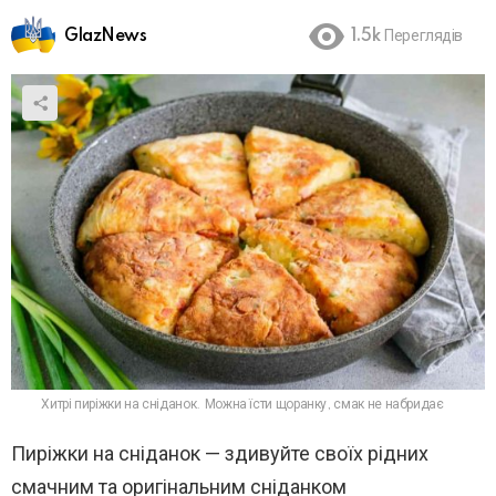
GlazNews
1.5k
Переглядів
Хитрі пиріжки на сніданок. Можна їсти щоранку, смак не набридає
Пиріжки на сніданок — здивуйте своїх рідних
смачним та оригінальним сніданком