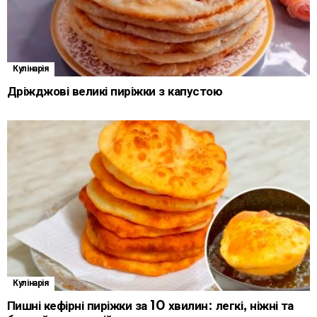
Кулінарія
Дріжджові великі пиріжки з капустою
Кулінарія
Пишні кефірні пиріжки за 10 хвилин: легкі, ніжні та