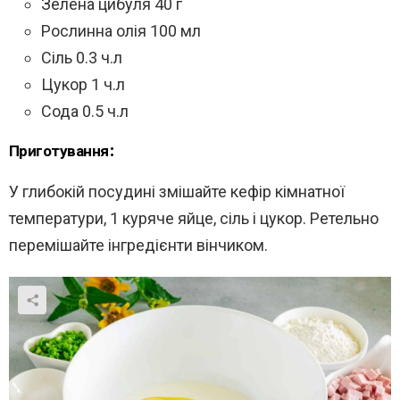
Зелена цибуля 40 г
Рослинна олія 100 мл
Сіль 0.3 ч.л
Цукор 1 ч.л
Сода 0.5 ч.л
Приготування:
У глибокій посудині змішайте кефір кімнатної
температури, 1 куряче яйце, сіль і цукор. Ретельно
перемішайте інгредієнти вінчиком.