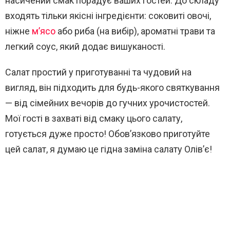
насичений смак порадує ваших гостей. До складу
входять тільки якісні інгредієнти: соковиті овочі,
ніжне
м’ясо
або риба (на вибір), ароматні трави та
легкий соус, який додає вишуканості.
Салат простий у приготуванні та чудовий на
вигляд, він підходить для будь-якого святкування
— від сімейних вечорів до гучних урочистостей.
Мої гості в захваті від смаку цього салату,
готується дуже просто! Обов’язково приготуйте
цей салат, я думаю це гідна заміна салату Олів’є!