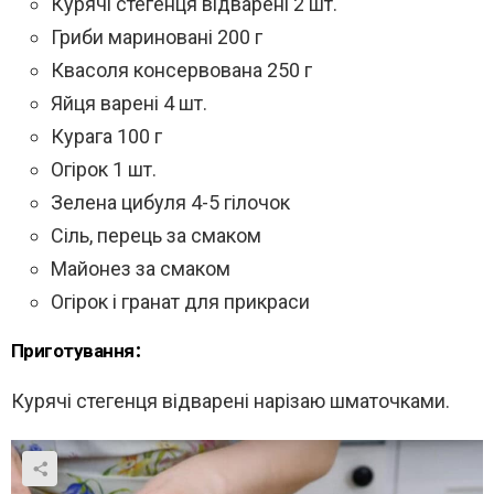
Курячі стегенця відварені 2 шт.
Гриби мариновані 200 г
Квасоля консервована 250 г
Яйця варені 4 шт.
Курага 100 г
Огірок 1 шт.
Зелена цибуля 4-5 гілочок
Сіль, перець за смаком
Майонез за смаком
Огірок і гранат для прикраси
Приготування:
Курячі стегенця відварені нарізаю шматочками.