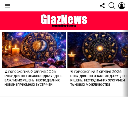
FOLLOW
SEARC
L
US
Menu
ОСТАННІ
СТАТТІ
🔮 ГОРОСКОП НА 9 СЕРПНЯ 2026
🌟 ГОРОСКОП НА 8 СЕРПНЯ 2026
РОКУ ДЛЯ ВСІХ ЗНАКІВ ЗОДІАКУ: ДЕНЬ
РОКУ ДЛЯ ВСІХ ЗНАКІВ ЗОДІАКУ: ДЕН
ВАЖЛИВИХ РІШЕНЬ, НЕСПОДІВАНИХ
РІШЕНЬ, НЕСПОДІВАНИХ ЗУСТРІЧЕЙ
НОВИН І ПРИЄМНИХ ЗУСТРІЧЕЙ
ТА НОВИХ МОЖЛИВОСТЕЙ