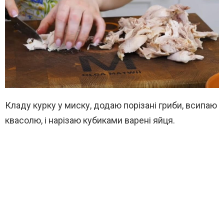
Кладу курку у миску, додаю порізані гриби, всипаю
квасолю, і нарізаю кубиками варені яйця.