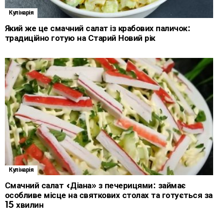
Кулінарія
Який же це смачний салат із крабових паличок:
традиційно готую на Старий Новий рік
Кулінарія
Смачний салат «Діана» з печерицями: займає
особливе місце на святкових столах та готується за
15 хвилин