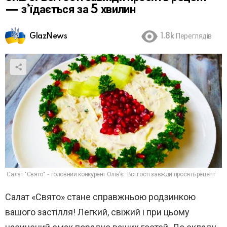
— з’їдається за 5 хвилин
GlazNews
1.8k
Переглядів
Салат "Свято" - головний конкурент Олівʼє. Всі гості завжди просять рецепт
Салат «Свято» стане справжньою родзинкою
вашого застілля! Легкий, свіжий і при цьому