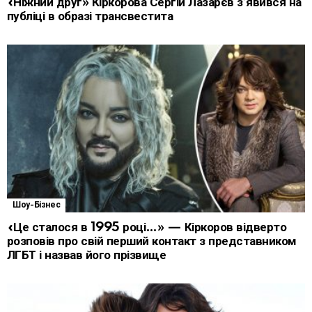
«Ніжний друг» Кіркорова Сергій Лазарєв з’явився на
публіці в образі трансвестита
Шоу-Бізнес
«Це сталося в 1995 році…» — Кіркоров відверто
розповів про свій перший контакт з представником
ЛГБТ і назвав його прізвище