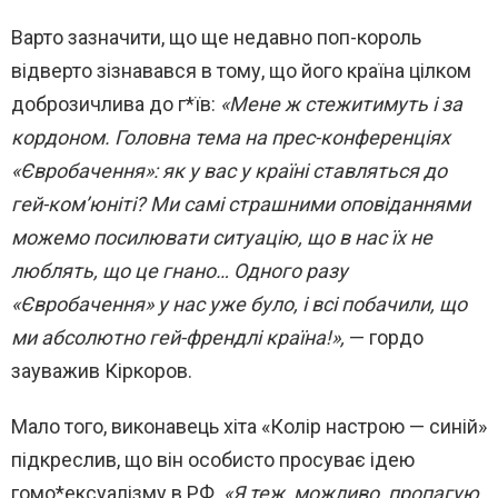
Варто зазначити, що ще недавно поп-король
відверто зізнавався в тому, що його країна цілком
доброзичлива до г*їв:
«Мене ж стежитимуть і за
кордоном. Головна тема на прес-конференціях
«Євробачення»: як у вас у країні ставляться до
гей-ком’юніті? Ми самі страшними оповіданнями
можемо посилювати ситуацію, що в нас їх не
люблять, що це гнано… Одного разу
«Євробачення» у нас уже було, і всі побачили, що
ми абсолютно гей-френдлі країна!»,
— гордо
зауважив Кіркоров.
Мало того, виконавець хіта «Колір настрою — синій»
підкреслив, що він особисто просуває ідею
гомо*ексуалізму в РФ.
«Я теж, можливо, пропагую