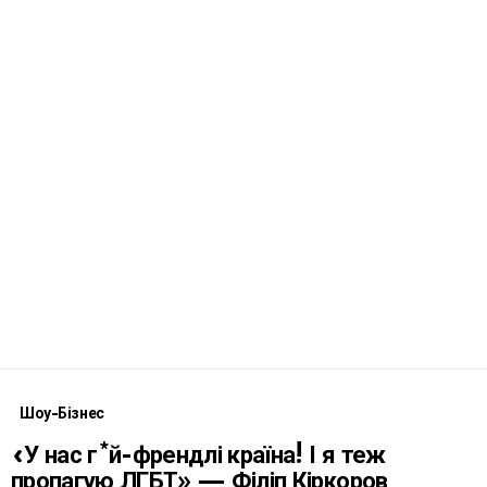
Шоу-Бізнес
«У нас г*й-френдлі країна! І я теж
пропагую ЛГБТ» — Філіп Кіркоров