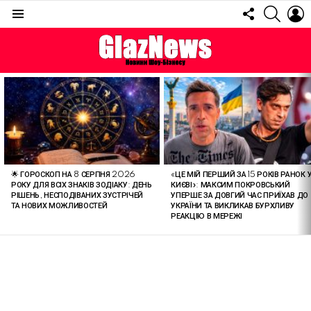
FOLLOW
SEARC
L
US
Menu
ОСТАННІ
СТАТТІ
🌟 ГОРОСКОП НА 8 СЕРПНЯ 2026
«ЦЕ МІЙ ПЕРШИЙ ЗА 15 РОКІВ РАНОК 
РОКУ ДЛЯ ВСІХ ЗНАКІВ ЗОДІАКУ: ДЕНЬ
КИЄВІ»: МАКСИМ ПОКРОВСЬКИЙ
РІШЕНЬ, НЕСПОДІВАНИХ ЗУСТРІЧЕЙ
УПЕРШЕ ЗА ДОВГИЙ ЧАС ПРИЇХАВ ДО
ТА НОВИХ МОЖЛИВОСТЕЙ
УКРАЇНИ ТА ВИКЛИКАВ БУРХЛИВУ
РЕАКЦІЮ В МЕРЕЖІ