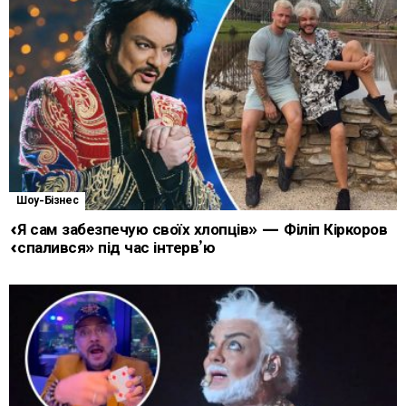
Шоу-Бізнес
«Я сам забезпечую своїх хлопців» — Філіп Кіркоров
«спалився» під час інтерв’ю