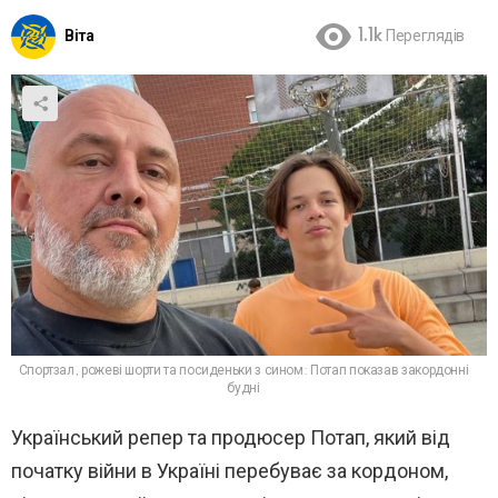
Віта
1.1k
Переглядів
Спортзал, рожеві шорти та посиденьки з сином: Потап показав закордонні
будні
Український репер та продюсер Потап, який від
початку війни в Україні перебуває за кордоном,