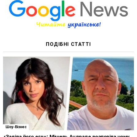
ПОДІБНІ СТАТТІ
Шоу-Бізнес
«Заділа його его»: Мішель Андраде розповіла чому