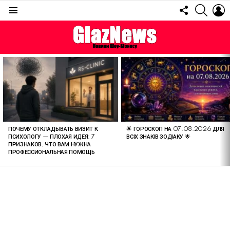
FOLLOW
SEARC
L
US
Menu
ОСТАННІ
СТАТТІ
ПОЧЕМУ ОТКЛАДЫВАТЬ ВИЗИТ К
🌟 ГОРОСКОП НА 07.08.2026 ДЛЯ
ПСИХОЛОГУ — ПЛОХАЯ ИДЕЯ: 7
ВСІХ ЗНАКІВ ЗОДІАКУ 🌟
ПРИЗНАКОВ, ЧТО ВАМ НУЖНА
ПРОФЕССИОНАЛЬНАЯ ПОМОЩЬ