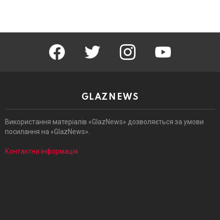
facebook
twitter
instagram
youtube
GLAZNEWS
Використання матеріалів «GlazNews» дозволяється за умови
посилання на «GlazNews».
Контактна інформація