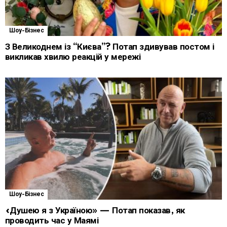
Шоу-Бізнес
З Великоднем із “Києва”? Потап здивував постом і
викликав хвилю реакцій у мережі
Шоу-Бізнес
«Душею я з Україною» — Потап показав, як
проводить час у Маямі