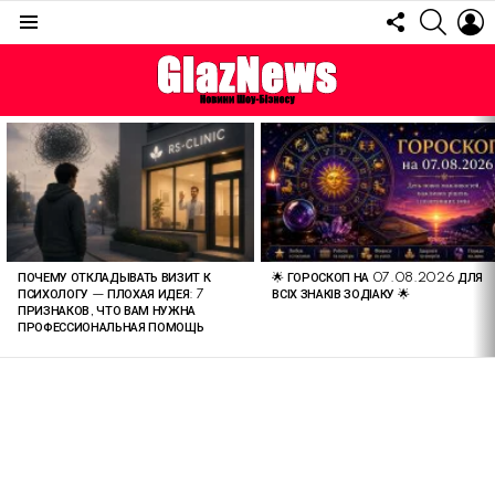
FOLLOW
SEARC
L
US
Menu
ОСТАННІ
СТАТТІ
ПОЧЕМУ ОТКЛАДЫВАТЬ ВИЗИТ К
🌟 ГОРОСКОП НА 07.08.2026 ДЛЯ
ПСИХОЛОГУ — ПЛОХАЯ ИДЕЯ: 7
ВСІХ ЗНАКІВ ЗОДІАКУ 🌟
ПРИЗНАКОВ, ЧТО ВАМ НУЖНА
ПРОФЕССИОНАЛЬНАЯ ПОМОЩЬ