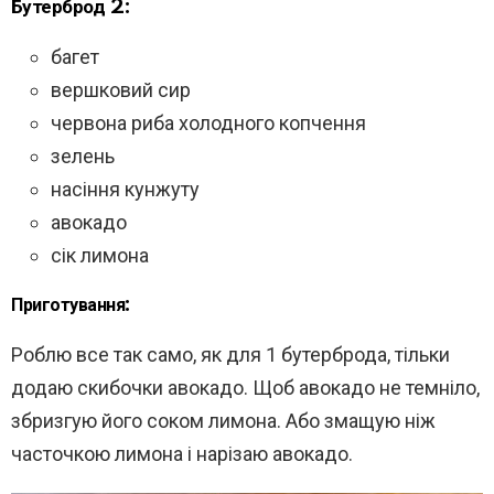
Бутерброд 2:
багет
вершковий сир
червона риба холодного копчення
зелень
насіння кунжуту
авокадо
сік лимона
Приготування:
Роблю все так само, як для 1 бутерброда, тільки
додаю скибочки авокадо. Щоб авокадо не темніло,
збризгую його соком лимона. Або змащую ніж
часточкою лимона і нарізаю авокадо.