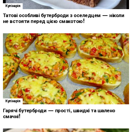
Кулінарія
Татові особливі бутерброди з оселедцем — ніколи
не встояти перед цією смакотою!
Кулінарія
Гарячі бутерброди — прості, швидкі та шалено
смачні!