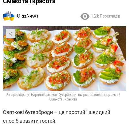
Смакота і красота
GlazNews
1.2k
Переглядів
Як з ресторану! Нарядні святкові бутерброди, які розлітаються першими!
Смакота і красота
Святкові бутерброди – це простий і швидкий
спосіб вразити гостей.