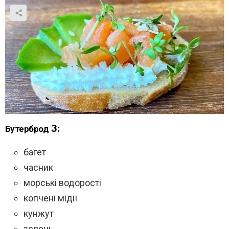
Бутерброд 3:
багет
часник
морські водорості
копчені мідії
кунжут
зелень