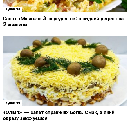
Кулінарія
Салат «Мілан» із 3 інгредієнтів: швидкий рецепт за
2 хвилини
Кулінарія
«Олімп» — салат справжніх Богів. Смак, в який
одразу закохуєшся