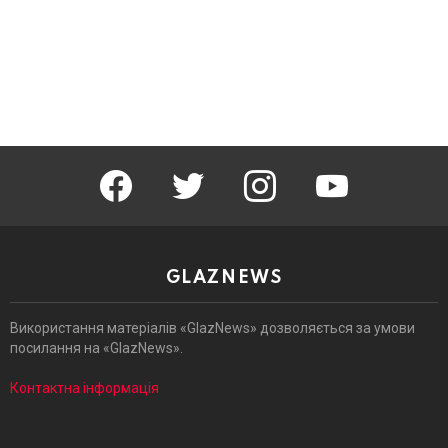
facebook
twitter
instagram
youtube
GLAZNEWS
Використання матеріалів «GlazNews» дозволяється за умови
посилання на «GlazNews».
Контактна інформація