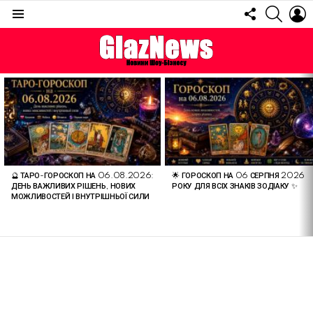
FOLLOW
SEARC
L
US
Menu
ОСТАННІ
СТАТТІ
🔮 ТАРО-ГОРОСКОП НА 06.08.2026:
🌟 ГОРОСКОП НА 06 СЕРПНЯ 2026
ДЕНЬ ВАЖЛИВИХ РІШЕНЬ, НОВИХ
РОКУ ДЛЯ ВСІХ ЗНАКІВ ЗОДІАКУ ✨
МОЖЛИВОСТЕЙ І ВНУТРІШНЬОЇ СИЛИ