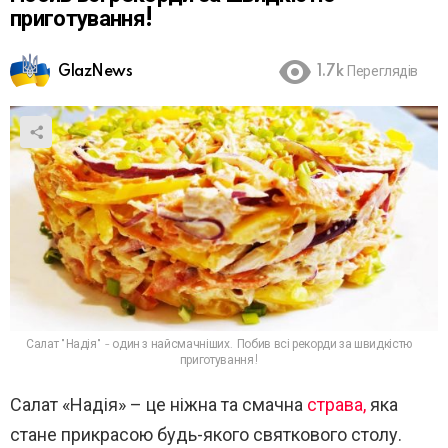
приготування!
GlazNews
1.7k
Переглядів
Салат "Надія" - один з найсмачніших. Побив всі рекорди за швидкістю
приготування!
Салат «Надія» – це ніжна та смачна
страва,
яка
стане прикрасою будь-якого святкового столу.