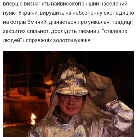
вперше визначить найвисокогірніший населений
пункт України, вирушить на небезпечну експедицію
на острів Зміїний, дізнається про унікальні традиції
закритих спільнот, дослідить таємниці “сталевих
людей” і справжніх золотошукачів.