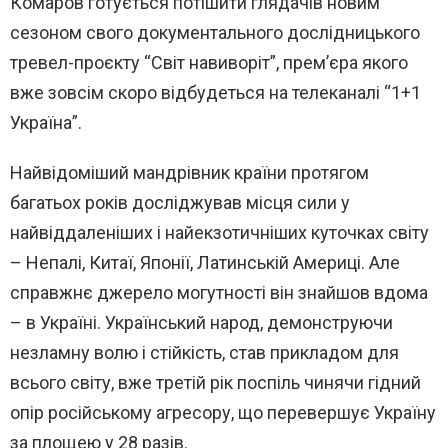
Комаров готується потішити глядачів новим
сезоном свого документального дослідницького
тревел-проєкту “Світ навиворіт”, прем’єра якого
вже зовсім скоро відбудеться на телеканалі “1+1
Україна”.
Найвідоміший мандрівник країни протягом
багатьох років досліджував місця сили у
найвіддаленіших і найекзотичніших куточках світу
– Непалі, Китаї, Японії, Латинській Америці. Але
справжнє джерело могутності він знайшов вдома
– в Україні. Український народ, демонструючи
незламну волю і стійкість, став прикладом для
всього світу, вже третій рік поспіль чинячи гідний
опір російському агресору, що перевершує Україну
за площею у 28 разів.