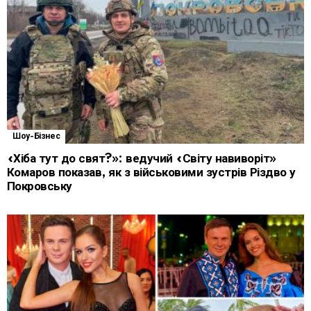
Шоу-Бізнес
«Хіба тут до свят?»: ведучий «Світу навиворіт»
Комаров показав, як з військовими зустрів Різдво у
Покровську