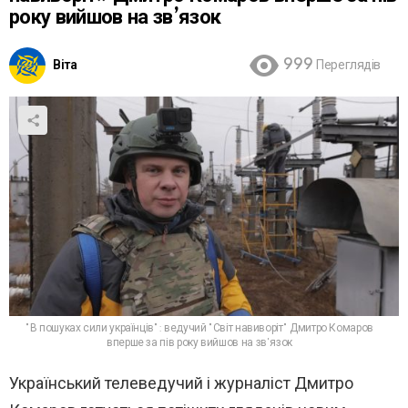
року вийшов на зв’язок
Віта
999
Переглядів
"В пошуках сили українців": ведучий "Світ навиворіт" Дмитро Комаров
вперше за пів року вийшов на зв'язок
Український телеведучий і журналіст Дмитро