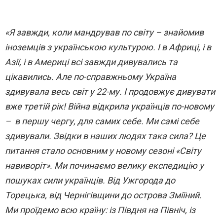
«Я завжди, коли мандрував по світу – знайомив
іноземців з українською культурою. І в Африці, і в
Азії, і в Америці всі завжди дивувались та
цікавились. Але по-справжньому Україна
здивувала весь світ у 22-му. І продовжує дивувати
вже третій рік! Війна відкрила українців по-новому
– в першу чергу, для самих себе. Ми самі себе
здивували. Звідки в наших людях така сила? Це
питання стало основним у новому сезоні «Світу
навиворіт». Ми починаємо велику експедицію у
пошуках сили українців. Від Ужгорода до
Торецька, від Чернігівщини до острова Зміїний.
Ми проїдемо всю країну: із Півдня на Північ, із