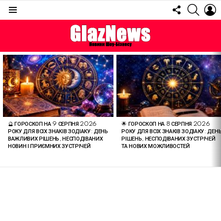
FOLLOW
SEARC
L
US
Menu
ОСТАННІ
СТАТТІ
🔮 ГОРОСКОП НА 9 СЕРПНЯ 2026
🌟 ГОРОСКОП НА 8 СЕРПНЯ 2026
РОКУ ДЛЯ ВСІХ ЗНАКІВ ЗОДІАКУ: ДЕНЬ
РОКУ ДЛЯ ВСІХ ЗНАКІВ ЗОДІАКУ: ДЕН
ВАЖЛИВИХ РІШЕНЬ, НЕСПОДІВАНИХ
РІШЕНЬ, НЕСПОДІВАНИХ ЗУСТРІЧЕЙ
НОВИН І ПРИЄМНИХ ЗУСТРІЧЕЙ
ТА НОВИХ МОЖЛИВОСТЕЙ