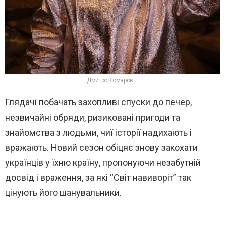
Дмитро Комаров
Глядачі побачать захопливі спуски до печер,
незвичайні обряди, ризиковані пригоди та
знайомства з людьми, чиї історії надихають і
вражають. Новий сезон обіцяє знову закохати
українців у їхню країну, пропонуючи незабутній
досвід і враження, за які “Світ навиворіт” так
цінують його шанувальники.