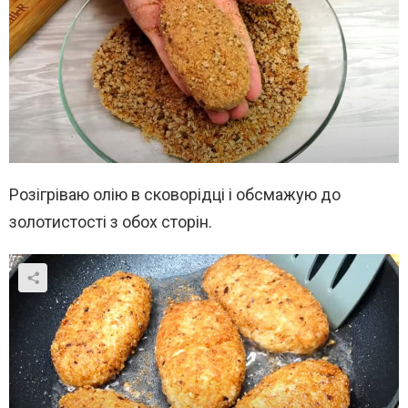
Розігріваю олію в сковорідці і обсмажую до
золотистості з обох сторін.