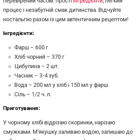
перевірений часом: прості
інгредієнти
, легкий
процес і незабутній смак дитинства. Відчуйте
ностальгію разом із цим автентичним рецептом!
Інгредієнти:
Фарш – 600 г
Хліб чорний – 370 г
Цибулина – 2 шт.
Часник – 3-4 зуб.
Вода – 200 мл у хліб і 150 мл у фарш
Сіль – 1/2 ч. л.
Приготування:
У чорному хлібі відрізаю скоринки, нарізаю
смужками. М’якушку заливаю водою, залишаю до