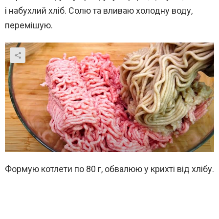
і набухлий хліб. Солю та вливаю холодну воду,
перемішую.
Формую котлети по 80 г, обвалюю у крихті від хлібу.