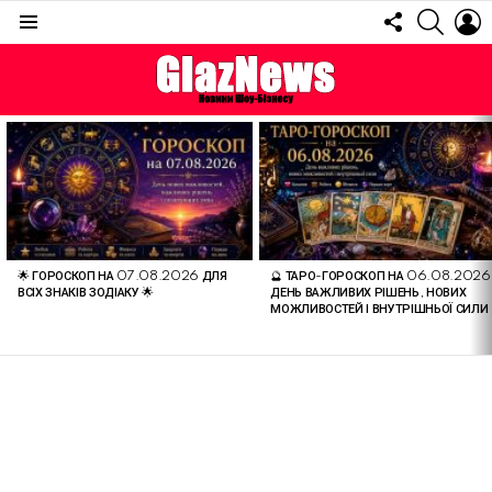
FOLLOW
SEARC
L
US
Menu
ОСТАННІ
СТАТТІ
🌟 ГОРОСКОП НА 07.08.2026 ДЛЯ
🔮 ТАРО-ГОРОСКОП НА 06.08.2026
ВСІХ ЗНАКІВ ЗОДІАКУ 🌟
ДЕНЬ ВАЖЛИВИХ РІШЕНЬ, НОВИХ
МОЖЛИВОСТЕЙ І ВНУТРІШНЬОЇ СИЛИ