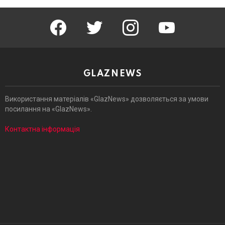
facebook
twitter
instagram
youtube
GLAZNEWS
Використання матеріалів «GlazNews» дозволяється за умови
посилання на «GlazNews».
Контактна інформація