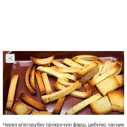
Через м’ясорубку прокручую фарш, цибулю, часник