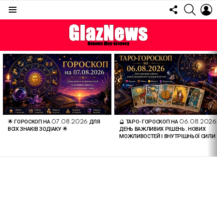
FOLLOW
SEARC
L
US
Menu
ОСТАННІ
СТАТТІ
🌟 ГОРОСКОП НА 07.08.2026 ДЛЯ
🔮 ТАРО-ГОРОСКОП НА 06.08.2026
ВСІХ ЗНАКІВ ЗОДІАКУ 🌟
ДЕНЬ ВАЖЛИВИХ РІШЕНЬ, НОВИХ
МОЖЛИВОСТЕЙ І ВНУТРІШНЬОЇ СИЛИ