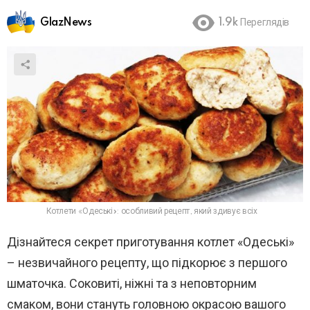
GlazNews
1.9k
Переглядів
Котлети «Одеські»: особливий рецепт, який здивує всіх
Дізнайтеся секрет приготування котлет «Одеські»
– незвичайного рецепту, що підкорює з першого
шматочка. Соковиті, ніжні та з неповторним
смаком, вони стануть головною окрасою вашого