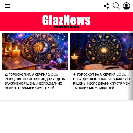
FOLLOW
SEARC
L
US
Menu
ОСТАННІ
СТАТТІ
🔮 ГОРОСКОП НА 9 СЕРПНЯ 2026
🌟 ГОРОСКОП НА 8 СЕРПНЯ 2026
РОКУ ДЛЯ ВСІХ ЗНАКІВ ЗОДІАКУ: ДЕНЬ
РОКУ ДЛЯ ВСІХ ЗНАКІВ ЗОДІАКУ: ДЕН
ВАЖЛИВИХ РІШЕНЬ, НЕСПОДІВАНИХ
РІШЕНЬ, НЕСПОДІВАНИХ ЗУСТРІЧЕЙ
НОВИН І ПРИЄМНИХ ЗУСТРІЧЕЙ
ТА НОВИХ МОЖЛИВОСТЕЙ