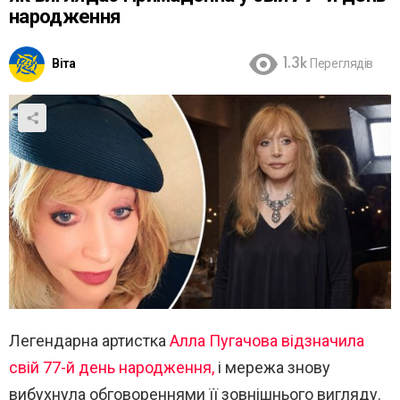
народження
Віта
1.3k
Переглядів
Легендарна артистка
Алла Пугачова відзначила
свій 77-й день народження,
і мережа знову
вибухнула обговореннями її зовнішнього вигляду.