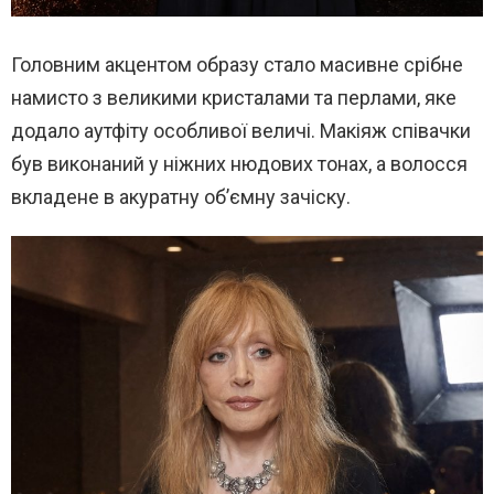
Головним акцентом образу стало масивне срібне
намисто з великими кристалами та перлами, яке
додало аутфіту особливої величі. Макіяж співачки
був виконаний у ніжних нюдових тонах, а волосся
вкладене в акуратну об’ємну зачіску.