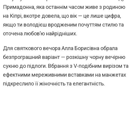
Примадонна, яка останнім часом живе з родиною
на Кіпрі, вкотре довела, що вік — це лише цифра,
якщо ти володієш вродженим почуттям стилю та
оточена любов’ю найрідніших.
Для святкового вечора Алла Борисівна обрала
безпрограшний варіант — розкішну чорну вечірню
сукню до підлоги. Вбрання з V-подібним вирізом та
ефектними мереживними вставками на манжетах
підкреслило її жіночність та елегантність.