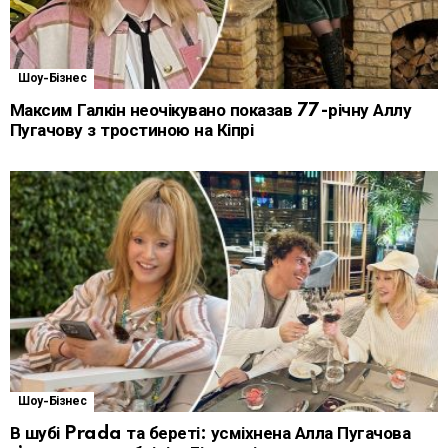
Шоу-Бізнес
Максим Галкін неочікувано показав 77-річну Аллу
Пугачову з тростиною на Кіпрі
Шоу-Бізнес
В шубі Prada та береті: усміхнена Алла Пугачова