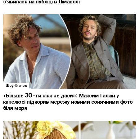
з’явилася на публіці в Лімасолі
Шоу-Бізнес
«Більше 30-ти ніяк не даси»: Максим Галкін у
капелюсі підкорив мережу новими сонячними фото
біля моря