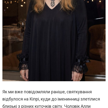
Як ми вже повідомляли раніше, святкування
відбулося на Кіпрі, куди до іменинниці злетілися
близькі з різних куточків світу. Чоловік Алли