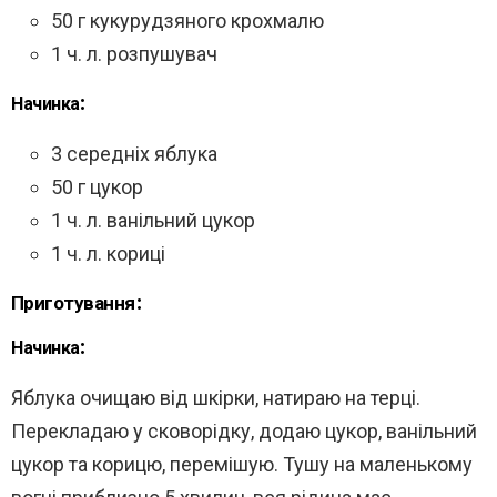
50 г кукурудзяного крохмалю
1 ч. л. розпушувач
Начинка:
3 середніх яблука
50 г цукор
1 ч. л. ванільний цукор
1 ч. л. кориці
Приготування:
Начинка:
Яблука очищаю від шкірки, натираю на терці.
Перекладаю у сковорідку, додаю цукор, ванільний
цукор та корицю, перемішую. Тушу на маленькому