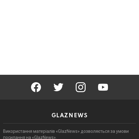
facebook
twitter
instagram
youtube
GLAZNEWS
Використання матеріалів «GlazNews» дозволяється за умови
посилання на «GlazNews».