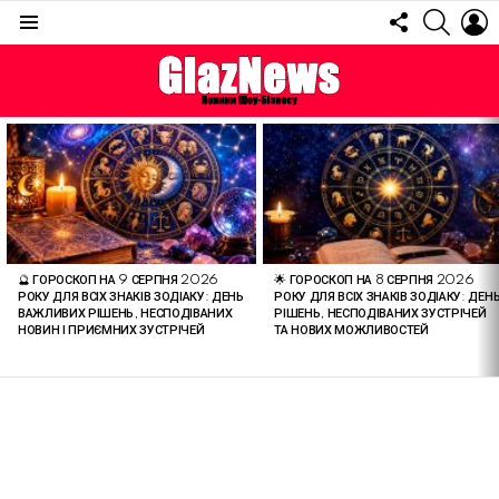
FOLLOW
SEARC
L
US
Menu
ОСТАННІ
СТАТТІ
🔮 ГОРОСКОП НА 9 СЕРПНЯ 2026
🌟 ГОРОСКОП НА 8 СЕРПНЯ 2026
РОКУ ДЛЯ ВСІХ ЗНАКІВ ЗОДІАКУ: ДЕНЬ
РОКУ ДЛЯ ВСІХ ЗНАКІВ ЗОДІАКУ: ДЕН
ВАЖЛИВИХ РІШЕНЬ, НЕСПОДІВАНИХ
РІШЕНЬ, НЕСПОДІВАНИХ ЗУСТРІЧЕЙ
НОВИН І ПРИЄМНИХ ЗУСТРІЧЕЙ
ТА НОВИХ МОЖЛИВОСТЕЙ