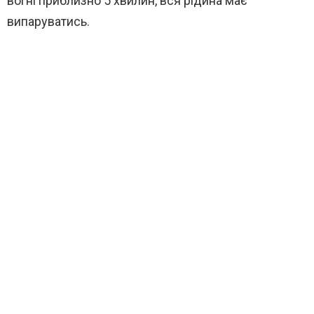
вогні приблизно 5 хвилин, вся рідина має
випаруватись.