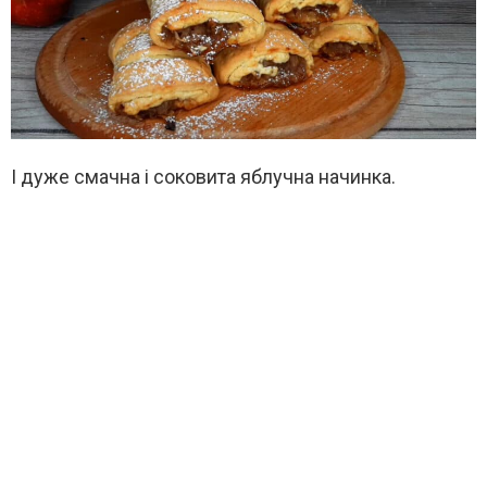
І дуже смачна і соковита яблучна начинка.