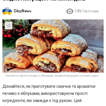
GlazNews
1.8k
Переглядів
Смачне та просте печиво з яблуками: бюджетний рецепт на кожен день
Дізнайтеся, як приготувати смачне та ароматне
печиво з яблуками, використовуючи прості
інгредієнти, які завжди є під рукою. Цей