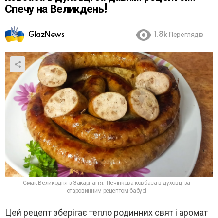
Спечу на Великдень!
GlazNews
1.8k
Переглядів
Смак Великодня з Закарпаття! Печінкова ковбаса в духовці за
старовинним рецептом бабусі
Цей рецепт зберігає тепло родинних свят і аромат