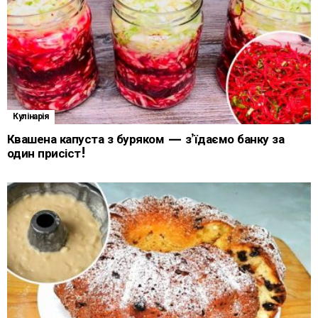
Кулінарія
Квашена капуста з буряком — з’їдаємо банку за
один присіст!