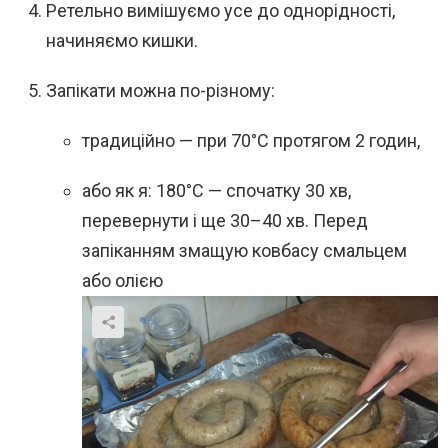
Ретельно вимішуємо усе до однорідності,
начиняємо кишки.
Запікати можна по-різному:
традиційно — при 70°C протягом 2 годин,
або як я: 180°C — спочатку 30 хв,
перевернути і ще 30–40 хв. Перед
запіканням змащую ковбасу смальцем
або олією