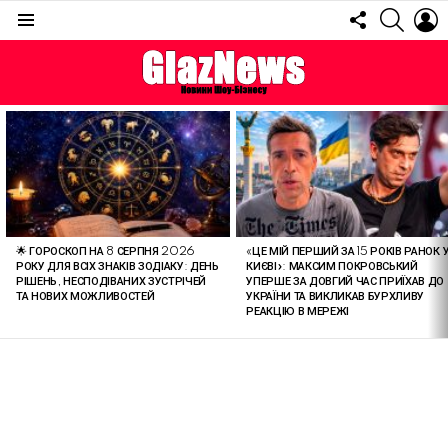
FOLLOW
SEARC
L
US
Menu
ОСТАННІ
СТАТТІ
🌟 ГОРОСКОП НА 8 СЕРПНЯ 2026
«ЦЕ МІЙ ПЕРШИЙ ЗА 15 РОКІВ РАНОК 
РОКУ ДЛЯ ВСІХ ЗНАКІВ ЗОДІАКУ: ДЕНЬ
КИЄВІ»: МАКСИМ ПОКРОВСЬКИЙ
РІШЕНЬ, НЕСПОДІВАНИХ ЗУСТРІЧЕЙ
УПЕРШЕ ЗА ДОВГИЙ ЧАС ПРИЇХАВ ДО
ТА НОВИХ МОЖЛИВОСТЕЙ
УКРАЇНИ ТА ВИКЛИКАВ БУРХЛИВУ
РЕАКЦІЮ В МЕРЕЖІ