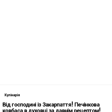
Кулінарія
Від господині із Закарпаття! Печінкова
ковбаса в духовці за давнім рецептом!