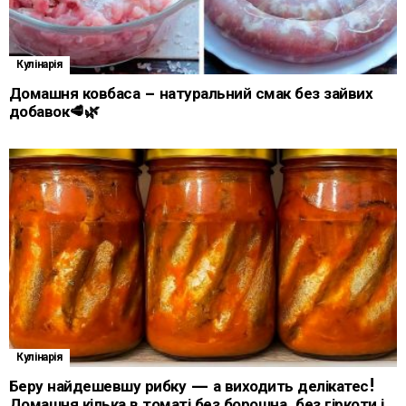
Кулінарія
Домашня ковбаса – натуральний смак без зайвих
добавок🥩🌿
Кулінарія
Беру найдешевшу рибку — а виходить делікатес!
Домашня кілька в томаті без борошна, без гіркоти і