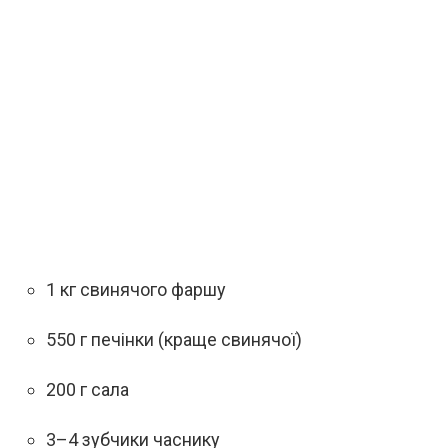
1 кг свинячого фаршу
550 г печінки (краще свинячої)
200 г сала
3–4 зубчики часнику