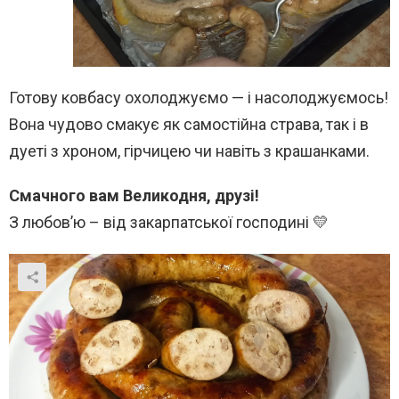
Готову ковбасу охолоджуємо — і насолоджуємось!
Вона чудово смакує як самостійна страва, так і в
дуеті з хроном, гірчицею чи навіть з крашанками.
Смачного вам Великодня, друзі!
З любов’ю – від закарпатської господині 💛