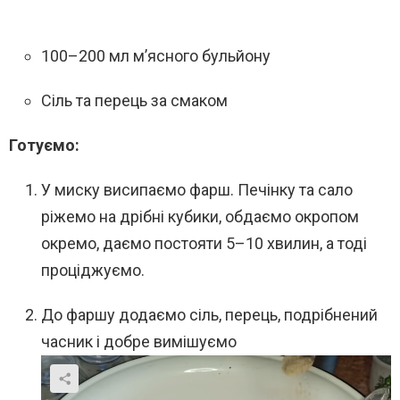
100–200 мл м’ясного бульйону
Сіль та перець за смаком
Готуємо:
У миску висипаємо фарш. Печінку та сало
ріжемо на дрібні кубики, обдаємо окропом
окремо, даємо постояти 5–10 хвилин, а тоді
проціджуємо.
До фаршу додаємо сіль, перець, подрібнений
часник і добре вимішуємо