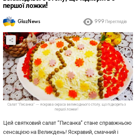
першої ложки!
GlazNews
999
Переглядів
Салат "Писанка" — яскрава окраса великоднього столу, що підкорить з
першої ложки!
Цей святковий салат “Писанка” стане справжньою
сенсацією на Великдень! Яскравий, смачний і