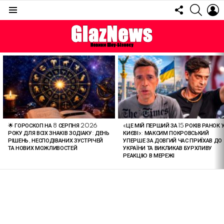
FOLLOW
SEARC
L
US
Menu
ОСТАННІ
СТАТТІ
🌟 ГОРОСКОП НА 8 СЕРПНЯ 2026
«ЦЕ МІЙ ПЕРШИЙ ЗА 15 РОКІВ РАНОК 
РОКУ ДЛЯ ВСІХ ЗНАКІВ ЗОДІАКУ: ДЕНЬ
КИЄВІ»: МАКСИМ ПОКРОВСЬКИЙ
РІШЕНЬ, НЕСПОДІВАНИХ ЗУСТРІЧЕЙ
УПЕРШЕ ЗА ДОВГИЙ ЧАС ПРИЇХАВ ДО
ТА НОВИХ МОЖЛИВОСТЕЙ
УКРАЇНИ ТА ВИКЛИКАВ БУРХЛИВУ
РЕАКЦІЮ В МЕРЕЖІ