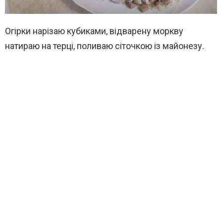
Огірки нарізаю кубиками, відварену моркву
натираю на терці, поливаю сіточкою із майонезу.