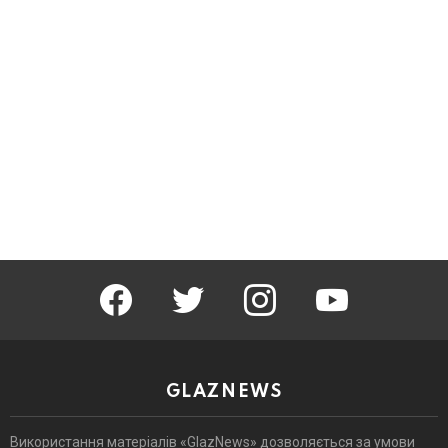
facebook
twitter
instagram
youtube
GLAZNEWS
Використання матеріалів «GlazNews» дозволяється за умови