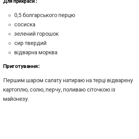
Для прикраси :
0,5 болгарського перцю
сосиска
зелений горошок
сир твердий
відварна морква
Приготування:
Першим шаром салату натираю на терці відварену
картоплю, солю, перчу, поливаю сіточкою із
майонезу.